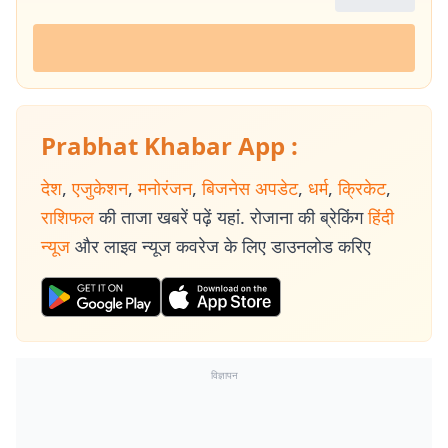
Prabhat Khabar App :
देश
,
एजुकेशन
,
मनोरंजन
,
बिजनेस अपडेट
,
धर्म
,
क्रिकेट
,
राशिफल
की ताजा खबरें पढ़ें यहां. रोजाना की ब्रेकिंग
हिंदी
न्यूज
और लाइव न्यूज कवरेज के लिए डाउनलोड करिए
विज्ञापन