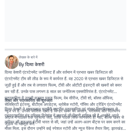
लेखक के बारे में
By
दिव्या केशरी
दिव्या केशरी एंटरटेनमेंट जर्नलिस्ट हैं और वर्तमान में प्रभात खबर डिजिटल की
एंटरटेनमेंट टीम की लीड के रूप में कार्यरत हैं. वह 2020 से प्रभात खबर डिजिटल से
जुड़ी हुई हैं और तब से लगातार फिल्म, टीवी और ओटीटी इंडस्ट्री की खबरों को कवर
कर रही हैं. उनके पास लगभग 8 साल का जर्नलिज्म एक्सपीरियंस है. एंटरटेनमेंट
पत्रकारिता में उनकी मजबूत पकड़ फिल्म, वेब सीरीज, टीवी शो, बॉक्स ऑफिस,
शिक्षा और पत्रकारिता की शुरुआत
सेलिब्रिटी इंटरव्यू, बीटीएस अपडेट्स, थ्रोबैक स्टोरी, गॉसिप और ट्रेंडिंग एंटरटेनमेंट
दिव्या केशरी ने माखनलाल चतुर्वेदी राष्ट्रीय पत्रकारिता एवं संचार विश्वविद्यालय से
न्यूज पर है. उनकी कोशिश रहती है कि हर खबर को आसान, भरोसेमंद और दिलचस्प
एडवरटाइजिंग एंड पब्लिक रिलेशंस में मास्टर्स की डिग्री हासिल की है. उन्होंने अपने
अंदाज में पाठकों तक पहुंचाया जाए, ताकि पाठक सिर्फ जानकारी ही नहीं, बल्कि खबर से
करियर की शुरुआत ईटीवी भारत से की, जहां उन्हें अलग-अलग बीट्स पर काम करने का
जुड़ाव भी महसूस करें.
मौका मिला. इस दौरान उन्होंने कई स्पेशल स्टोरी और न्यूज पैकेज तैयार किए. झारखंड