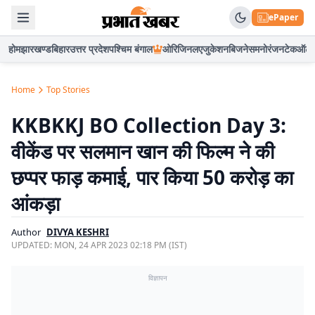
ePaper
होम
झारखण्ड
बिहार
उत्तर प्रदेश
पश्चिम बंगाल
ओरिजिनल
एजुकेशन
बिजनेस
मनोरंजन
टेक
ऑटो
Home
Top Stories
KKBKKJ BO Collection Day 3:
वीकेंड पर सलमान खान की फिल्म ने की
छप्पर फाड़ कमाई, पार किया 50 करोड़ का
आंकड़ा
Author
DIVYA KESHRI
UPDATED:
MON, 24 APR 2023 02:18 PM (IST)
विज्ञापन