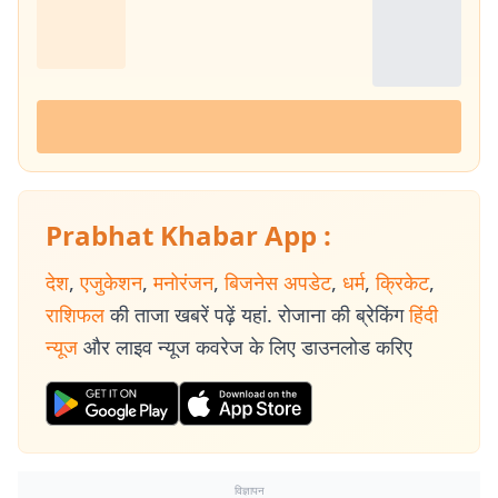
Prabhat Khabar App :
देश
,
एजुकेशन
,
मनोरंजन
,
बिजनेस अपडेट
,
धर्म
,
क्रिकेट
,
राशिफल
की ताजा खबरें पढ़ें यहां. रोजाना की ब्रेकिंग
हिंदी
न्यूज
और लाइव न्यूज कवरेज के लिए डाउनलोड करिए
विज्ञापन