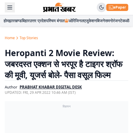
ePaper
होम
झारखण्ड
बिहार
उत्तर प्रदेश
पश्चिम बंगाल
ओरिजिनल
एजुकेशन
बिजनेस
मनोरंजन
टेक
ऑटो
Home
Top Stories
Heropanti 2 Movie Review:
जबरदस्त एक्शन से भरपूर है टाइगर श्रॉफ
की मूवी, यूजर्स बोले- पैसा वसूल फिल्म
Author
PRABHAT KHABAR DIGITAL DESK
UPDATED:
FRI, 29 APR 2022 10:46 AM (IST)
विज्ञापन