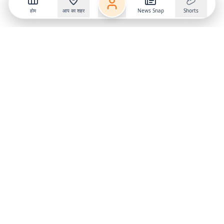
होम
आप का शहर
News Snap
Shorts
Follow us on
X
Download Mobile App
State
›
Jharkhand
›
Hindi News
Gumla News
Bihar News
Dumka News
Delhi News
Ranchi News
Odisha News
Bokaro News