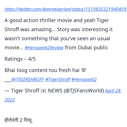
https://twitter.com/dannytigerian/status/151983532194045
A good action thriller movie and yeah Tiger
Shroff was amazing… Story was interesting it
wasn't something that you've seen an usual
movie…
from Dubai public
#Heropanti2Review
Ratings – 4/5
Bhai loog content tou fresh hai 💯
___
@iTIGERSHROFF
#TigerShroff
#Heropanti2
— Tiger Shroff ✉️ NEWS (@TJSFansWorld)
April 28,
2022
हीरोपंती 2 रिव्यू