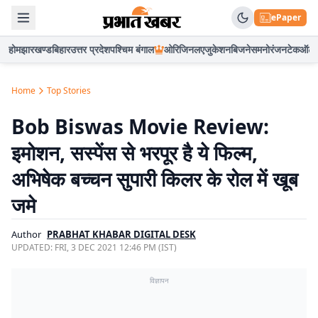
ePaper
होम
झारखण्ड
बिहार
उत्तर प्रदेश
पश्चिम बंगाल
ओरिजिनल
एजुकेशन
बिजनेस
मनोरंजन
टेक
ऑटो
Home
Top Stories
Bob Biswas Movie Review:
इमोशन, सस्पेंस से भरपूर है ये फिल्म,
अभिषेक बच्चन सुपारी किलर के रोल में खूब
जमे
Author
PRABHAT KHABAR DIGITAL DESK
UPDATED:
FRI, 3 DEC 2021 12:46 PM (IST)
विज्ञापन