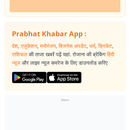
Prabhat Khabar App :
देश
,
एजुकेशन
,
मनोरंजन
,
बिजनेस अपडेट
,
धर्म
,
क्रिकेट
,
राशिफल
की ताजा खबरें पढ़ें यहां. रोजाना की ब्रेकिंग
हिंदी
न्यूज
और लाइव न्यूज कवरेज के लिए डाउनलोड करिए
विज्ञापन