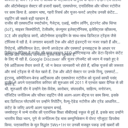
और ऑटोमोबाइल सेक्टर की हजारों खबरों, एक्सप्लेनर, एनालिसिस और फीचर स्टोरीज
पर काम किया है. आसान भाषा, गहरी रिसर्च और यूजर-फर्स्ट अप्रोच उनकी कंटेंट
राइटिंग की सबसे बड़ी पहचान है.
राजीव की एक्सपर्टीज स्मार्टफोन, गैजेट्स, एआई, मशीन लर्निंग, इंटरनेट ऑफ थिंग्स
(IoT), साइबर सिक्योरिटी, टेलीकॉम, कंज्यूमर इलेक्ट्रॉनिक्स, इलेक्ट्रिक व्हीकल्स,
ICE और हाइब्रिड कारों, ऑटोनोमस ड्राइविंग के साथ-साथ डिजिटल ट्रेंड्स जैसे
टॉपिक्स में रही है. वे लगातार बदलती टेक और ऑटो इंडस्ट्री पर नजर रखते हैं और
रिपोर्ट्स, ऑफिशियल डेटा, कंपनी अपडेट्स और एक्सपर्ट इनसाइट्स के आधार पर
डिजिटल मीडिया में राजीव की खास पहचान SEO-ऑप्टिमाइज्ड और डेटा-ड्रिवेन कंटेंट
सटीक और भरोसेमंद जानकारी यूजर्स तक पहुंचाते हैं.
के लिए भी रही है. Google Discover और यूजर एंगेजमेंट को ध्यान में रखते हुए वे
ऐसे आर्टिकल्स तैयार करते हैं, जो न केवल जानकारी भरे होते हैं, बल्कि यूजर्स की जरूरत
और सर्च ट्रेंड्स से भी मेल खाते हैं. टेक और ऑटो सेक्टर पर उनके रिव्यू, एक्सपर्ट
इंटरव्यू, कॉम्पैरिजन-बेस्ड आर्टिकल्स और एक्सप्लेनर स्टोरीज को यूजर्स काफी पसंद
राजीव ने अपने पत्रकारिता करियर की शुरुआत वर्ष 2011 में प्रभात खबर दैनिक से की
करते हैं.
थी. शुरुआती दौर में उन्होंने देश-विदेश, कारोबार, संपादकीय, साहित्य, मनोरंजन,
पॉजिटिव जर्नलिज्म और फीचर राइटिंग जैसे अलग-अलग बीट्स पर काम किया. इसके
बाद डिजिटल प्लैटफॉर्म पर उन्होंने रिपोर्टिंग, वैल्यू-ऐडेड स्टोरीज और ट्रेंड आधारित
कंटेंट के जरिए अपनी अलग पहचान बनाई.
जमशेदपुर में जन्मे राजीव की प्रारंभिक शिक्षा सीबीएसई स्कूल से हुई है. इसके बाद उन्होंने
भारतीय विद्या भवन, पुणे से जर्नलिज्म ऐंड मास कम्यूनिकेशन में पोस्ट ग्रैजुएट डिप्लोमा
किया. पत्रकारिता के मूल सिद्धांत 5Ws+1H पर उनकी मजबूत पकड़ उन्हें खबरों की