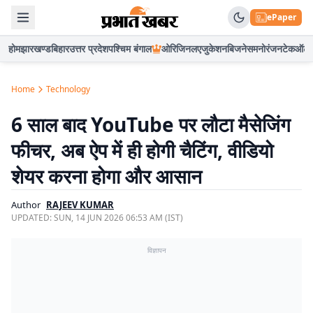
ePaper
होम
झारखण्ड
बिहार
उत्तर प्रदेश
पश्चिम बंगाल
ओरिजिनल
एजुकेशन
बिजनेस
मनोरंजन
टेक
ऑटो
Home
Technology
6 साल बाद YouTube पर लौटा मैसेजिंग
फीचर, अब ऐप में ही होगी चैटिंग, वीडियो
शेयर करना होगा और आसान
Author
RAJEEV KUMAR
UPDATED:
SUN, 14 JUN 2026 06:53 AM (IST)
विज्ञापन