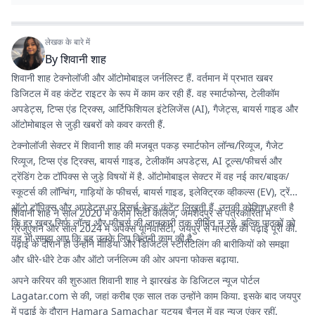
लेखक के बारे में
By
शिवानी शाह
शिवानी शाह टेक्नोलॉजी और ऑटोमोबाइल जर्नलिस्ट हैं. वर्तमान में प्रभात खबर
डिजिटल में वह कंटेंट राइटर के रूप में काम कर रही हैं. वह स्मार्टफोन्स, टेलीकॉम
अपडेट्स, टिप्स एंड ट्रिक्स, आर्टिफिशियल इंटेलिजेंस (AI), गैजेट्स, बायर्स गाइड और
ऑटोमोबाइल से जुड़ी खबरों को कवर करती हैं.
टेक्नोलॉजी सेक्टर में शिवानी शाह की मजबूत पकड़ स्मार्टफोन लॉन्च/रिव्यूज, गैजेट
रिव्यूज, टिप्स एंड ट्रिक्स, बायर्स गाइड, टेलीकॉम अपडेट्स, AI टूल्स/फीचर्स और
ट्रेंडिंग टेक टॉपिक्स से जुड़े विषयों में है. ऑटोमोबाइल सेक्टर में वह नई कार/बाइक/
स्कूटर्स की लॉन्चिंग, गाड़ियों के फीचर्स, बायर्स गाइड, इलेक्ट्रिक व्हीकल्स (EV), ट्रेंडिंग
ऑटो टॉपिक्स और अपडेट्स पर रिसर्च-बेस्ड कंटेंट लिखती हैं. उनकी कोशिश रहती है
शिवानी शाह ने साल 2020 में करीम सिटी कॉलेज, जमशेदपुर से पत्रकारिता में
कि हर खबर सिर्फ लॉन्च और फीचर्स की जानकारी तक सीमित न रहे, बल्कि पाठकों को
ग्रेजुएशन और साल 2024 में अपेक्स यूनिवर्सिटी, जयपुर से मास्टर्स की पढ़ाई पूरी की.
यह भी समझ आए कि वह उनके लिए कितनी काम की है.
पढ़ाई के दौरान ही उन्होंने मीडिया और डिजिटल स्टोरीटेलिंग की बारीकियों को समझा
और धीरे-धीरे टेक और ऑटो जर्नलिज्म की ओर अपना फोकस बढ़ाया.
अपने करियर की शुरुआत शिवानी शाह ने झारखंड के डिजिटल न्यूज पोर्टल
Lagatar.com
से की, जहां करीब एक साल तक उन्होंने काम किया. इसके बाद जयपुर
में पढ़ाई के दौरान Hamara Samachar यूट्यूब चैनल में वह न्यूज एंकर रहीं.