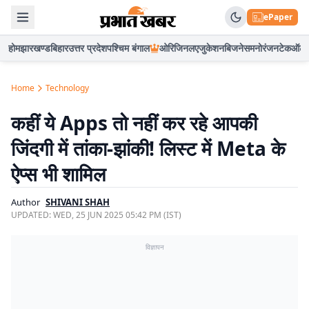
ePaper
होम
झारखण्ड
बिहार
उत्तर प्रदेश
पश्चिम बंगाल
ओरिजिनल
एजुकेशन
बिजनेस
मनोरंजन
टेक
ऑटो
Home
Technology
कहीं ये Apps तो नहीं कर रहे आपकी
जिंदगी में तांका-झांकी! लिस्ट में Meta के
ऐप्स भी शामिल
Author
SHIVANI SHAH
UPDATED:
WED, 25 JUN 2025 05:42 PM (IST)
विज्ञापन