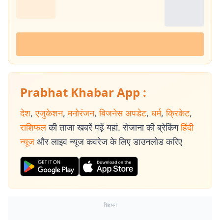
Prabhat Khabar App :
देश
,
एजुकेशन
,
मनोरंजन
,
बिजनेस अपडेट
,
धर्म
,
क्रिकेट
,
राशिफल
की ताजा खबरें पढ़ें यहां. रोजाना की ब्रेकिंग
हिंदी
न्यूज
और लाइव न्यूज कवरेज के लिए डाउनलोड करिए
विज्ञापन