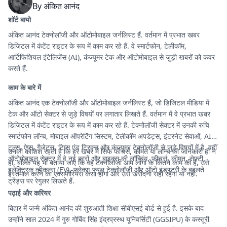
By
अंकित आनंद
शॉर्ट बायो
अंकित आनंद टेक्नोलॉजी और ऑटोमोबाइल जर्नलिस्ट हैं. वर्तमान में प्रभात खबर
डिजिटल में कंटेंट राइटर के रूप में काम कर रहे हैं. वे स्मार्टफोन, टेलीकॉम,
आर्टिफिशियल इंटेलिजेंस (AI), कंज्यूमर टेक और ऑटोमोबाइल से जुड़ी खबरों को कवर
करते हैं.
काम के बारे में
अंकित आनंद एक टेक्नोलॉजी और ऑटोमोबाइल जर्नलिस्ट हैं, जो डिजिटल मीडिया में
टेक और ऑटो सेक्टर से जुड़े विषयों पर लगातार लिखते हैं. वर्तमान में वे प्रभात खबर
डिजिटल में कंटेंट राइटर के रूप में काम कर रहे हैं. टेक्नोलॉजी सेक्टर में उनकी रुचि
स्मार्टफोन लॉन्च, मोबाइल ऑपरेटिंग सिस्टम, टेलीकॉम अपडेट्स, इंटरनेट सेवाओं, AI
टूल्स, ऐप्स, गैजेट्स, टिप्स एंड ट्रिक्स और कंज्यूमर टेक्नोलॉजी से जुड़े विषयों में है. वहीं
उनकी कोशिश रहती है कि हर खबर में सिर्फ फीचर्स, कीमत या लॉन्च की जानकारी ही न
ऑटोमोबाइल सेक्टर में वे नई कारों और बाइक्स की लॉन्चिंग, फीचर्स, कीमत, सेफ्टी,
हो, बल्कि यह भी बताया जाए कि वह टेक्नोलॉजी आम लोगों के कितने काम की है, उसे
इलेक्ट्रिक व्हीकल्स (EV), फ्लेक्स-फ्यूल टेक्नोलॉजी और ऑटो इंडस्ट्री के बदलते
इस्तेमाल करने का एक्सपीरियंस कैसा होगा और उसे खरीदना सही रहेगा या नहीं.
ट्रेंड्स पर रेगुलर लिखते हैं.
पढ़ाई और करियर
बिहार में जन्मे अंकित आनंद की शुरुआती शिक्षा सीबीएसई बोर्ड से हुई है. इसके बाद
उन्होंने साल 2024 में गुरु गोबिंद सिंह इंद्रप्रस्थ यूनिवर्सिटी (GGSIPU) के कस्तूरी