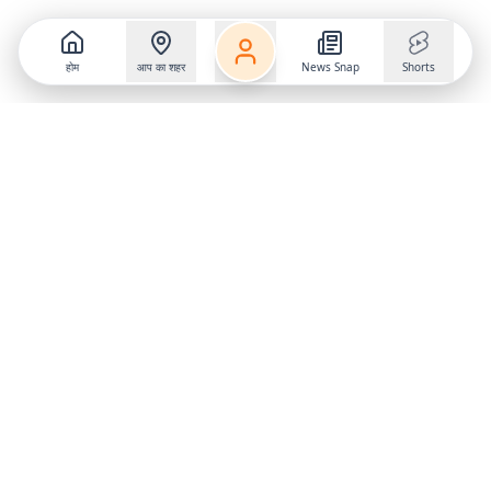
होम
आप का शहर
News Snap
Shorts
Follow us on
X
Download Mobile App
State
›
Jharkhand
›
Hindi News
Gumla News
Bihar News
Dumka News