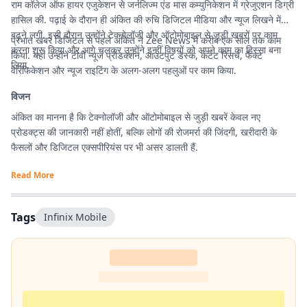
राम कॉलेज ऑफ हायर एजुकेशन से जर्नलिज्म एंड मास कम्युनिकेशन में ग्रेजुएशन डिग्री
हासिल की. पढ़ाई के दौरान ही अंकित की रुचि डिजिटल मीडिया और न्यूज लिखने में
बढ़ने लगी. इसी दौरान उन्होंने टेक्नोलॉजी और ऑटोमोबाइल से जुड़ी खबरों पर काम
प्रभात खबर डिजिटल से पहले अंकित ने Zee News में करीब एक साल तक काम
करना शुरू किया और आगे चलकर उन्होंने इन्हीं विषयों को अपने काम का हिस्सा बना
किया. यहां उन्होंने टीवी न्यूज प्रोडक्शन, आउटपुट डेस्क, कंटेंट रिसर्च, फैक्ट
लिया.
वेरिफिकेशन और न्यूज राइटिंग के अलग-अलग पहलुओं पर काम किया.
विजन
अंकित का मानना है कि टेक्नोलॉजी और ऑटोमोबाइल से जुड़ी खबरें केवल नए
प्रोडक्ट्स की जानकारी नहीं होतीं, बल्कि लोगों की रोजमर्रा की जिंदगी, खरीदारी के
फैसलों और डिजिटल एक्सपीरियंस पर भी असर डालती हैं.
Read More
Tags
Infinix Mobile