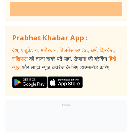
Prabhat Khabar App :
देश
,
एजुकेशन
,
मनोरंजन
,
बिजनेस अपडेट
,
धर्म
,
क्रिकेट
,
राशिफल
की ताजा खबरें पढ़ें यहां. रोजाना की ब्रेकिंग
हिंदी
न्यूज
और लाइव न्यूज कवरेज के लिए डाउनलोड करिए
विज्ञापन