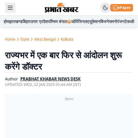
ePaper
होम
झारखण्ड
बिहार
उत्तर प्रदेश
पश्चिम बंगाल
ओरिजिनल
एजुकेशन
बिजनेस
मनोरंजन
टेक
ऑटो
Home
State
West Bengal
Kolkata
राज्यभर में एक बार फिर से आंदोलन शुरू
करेंगे डॉक्टर
Author
PRABHAT KHABAR NEWS DESK
UPDATED:
WED, 22 JAN 2025 01:44 AM (IST)
विज्ञापन