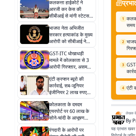
प्रभा
कलकत्ता हाईकोर्ट ने
आरजी कर केस की
सीबीआई से मांगी स्टेटस
कलकत्
1
रिपोर्ट, 28 अगस्त तक का
समय
भाजपा नेता अभिजीत
दिया समय
सरकार हत्याकांड के मुख्य
आरोपी को सीबीआई ने
भाजप
2
गुवाहाटी से किया
गिरफ
GST-ITC धोखाधड़ी
गिरफ्तार, 50 हजार का था
मामले में कोलकाता से 3
इनाम
GST-
3
आरोपी गिरफ्तार, असम
कार्र
STF ने कोलकाता ने की
एंटी क्रप्शन ब्यूरो की
कार्रवाई
कार्रवाई, सब-जूनियर
एंटी 
4
इंजीनियर 2 लाख रुपए
रिश्वत लेते अरेस्ट
कोलकाता के दमदम
एयरपोर्ट पर 60 लाख के
लेखक के 
सोने-चांदी के आभूषण
By
P
जब्त, राजस्थान का
यह प्रभात खबर क
रंगदारी के आरोपों पर
आरोपी गिरफ्तार
रिपोर्ट्स के जरि