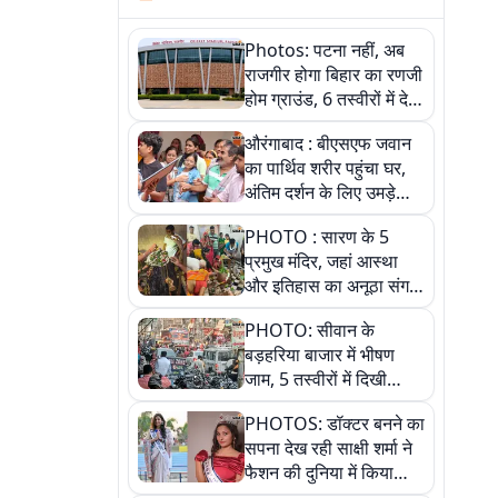
Photos: पटना नहीं, अब
राजगीर होगा बिहार का रणजी
होम ग्राउंड, 6 तस्वीरों में देखें
नए स्टेडियम की पूरी कहानी
औरंगाबाद : बीएसएफ जवान
का पार्थिव शरीर पहुंचा घर,
अंतिम दर्शन के लिए उमड़े
लोग
PHOTO : सारण के 5
प्रमुख मंदिर, जहां आस्था
और इतिहास का अनूठा संगम,
तस्वीरों में जानिए
PHOTO: सीवान के
बड़हरिया बाजार में भीषण
जाम, 5 तस्वीरों में दिखी
अव्यवस्था
PHOTOS: डॉक्टर बनने का
सपना देख रही साक्षी शर्मा ने
फैशन की दुनिया में किया
कमाल,जानिए बेगूसराय की