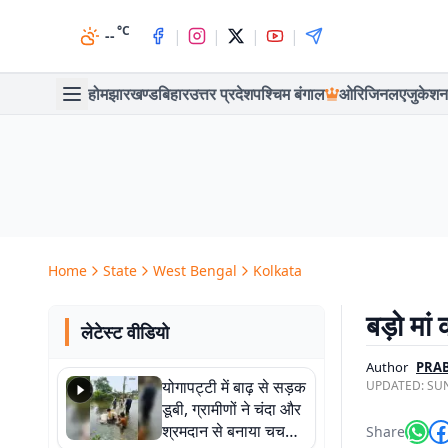
°C
|
|
|
|
--
होम
झारखण्ड
बिहार
उत्तर प्रदेश
पश्चिम बंगाल
ओरिजिनल
एजुकेशन
Home
State
West Bengal
Kolkata
बड़ो मां
लेटेस्ट वीडियो
Author
PRA
योगापट्टी में बाढ़ से सड़क
UPDATED:
SUN
डूबी, ग्रामीणों ने चंदा और
श्रमदान से बनाया चचरी
Share