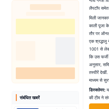
नॉर्थ गणेश व
शुरू
लैपटॉप समेत 
मिली जानकारी
काली पूजा के
तौर पर ऑनलाइ
एक श्रद्धालु
1001 से लेक
कि उस फर्जी 
अनुसार, समित
तस्वीरें देख
माध्यम से सु
डिस्क्लेमर:
यह
संबंधित खबरें
की टीम ने सं