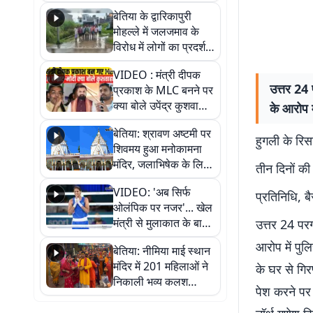
पुल
बेतिया के द्वारिकापुरी
मोहल्ले में जलजमाव के
विरोध में लोगों का प्रदर्शन,
स्थायी समाधान की मांग
VIDEO : मंत्री दीपक
उत्तर 24 
प्रकाश के MLC बनने पर
क्या बोले उपेंद्र कुशवाहा,
के आरोप म
सुनिए
बेतिया: श्रावण अष्टमी पर
हुगली के रिस
शिवमय हुआ मनोकामना
मंदिर, जलाभिषेक के लिए
तीन दिनों क
लगी लंबी कतारें
VIDEO: 'अब सिर्फ
प्रतिनिधि, ब
ओलंपिक पर नजर'... खेल
मंत्री से मुलाकात के बाद
उत्तर 24 परग
जैसमीन लंबोरिया का बड़ा
आरोप में पुल
बेतिया: नीमिया माई स्थान
बयान
मंदिर में 201 महिलाओं ने
के घर से गिर
निकाली भव्य कलश
पेश करने पर 
शोभायात्रा, शिवलिंग
प्राण-प्रतिष्ठा महोत्सव