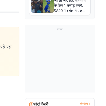
Viral Video: एक कैच
बाल-बाल बचे
के लिए 1 करोड़ रुपये,
SA20 में दर्शक ने पकड़ा
एक हाथ से गजब का कैच
विज्ञापन
ढ़ें यहां.
फोटो गैलरी
और देखें