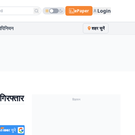
h news
Login
ePaper
पिनियन
शहर चुनें
गिरफ्तार
विज्ञापन