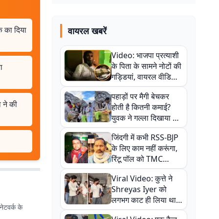
क का दिया
वायरल खबरें
Video: भाजपा प्रत्याशी
के पिता के सामने नोटों की
ा
गड्डियां, वायरल वीडियो
से राजनीति में उबाल,
पहाड़ों पर मैगी बेचकर
अजित महतो बोले- TMC
 ने की
होती है कितनी कमाई?
की गंदी चाल
युवक ने गल्ला दिखाया तो
नौकरी वालों के खड़े हो गए
जिंदगी में कभी RSS-BJP
कान
के लिए काम नहीं करूंगा,
रिंटू पॉल को TMC
ऑफिस में ले जाकर पीटा,
Viral Video: कुत्ते ने
Video वायरल
Shreyas Iyer को
लगभग काट ही लिया था,
ेटवर्क के
न्यूजीलैंड सीरीज से पहले