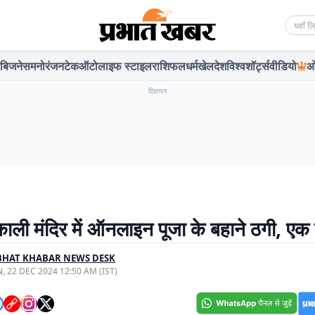
Searc
बिजनेस
मनोरंजन
टेक
ऑटो
लाइफ स्टाइल
राशिफल
धर्म
खेल
देश
विश्व
शॉर्ट्स
वीडियो
ओ
विज्ञापन
 काली मंदिर में ऑनलाइन पूजा के बहाने ठगी, एक 
BHAT KHABAR NEWS DESK
, 22 DEC 2024 12:50 AM (IST)