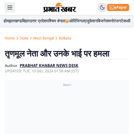
ePaper
होम
झारखण्ड
बिहार
उत्तर प्रदेश
पश्चिम बंगाल
ओरिजिनल
एजुकेशन
बिजनेस
मनोरंजन
टेक
ऑटो
Home
State
West Bengal
Kolkata
तृणमूल नेता और उनके भाई पर हमला
Author
PRABHAT KHABAR NEWS DESK
UPDATED:
TUE, 10 DEC 2024 01:58 AM (IST)
विज्ञापन