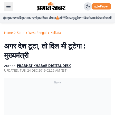
ePaper
होम
झारखण्ड
बिहार
उत्तर प्रदेश
पश्चिम बंगाल
ओरिजिनल
एजुकेशन
बिजनेस
मनोरंजन
टेक
ऑटो
Home
State
West Bengal
Kolkata
अगर देश टूटा, तो दिल भी टूटेगा :
मुख्यमंत्री
Author
PRABHAT KHABAR DIGITAL DESK
UPDATED:
TUE, 24 DEC 2019 02:29 AM (IST)
विज्ञापन