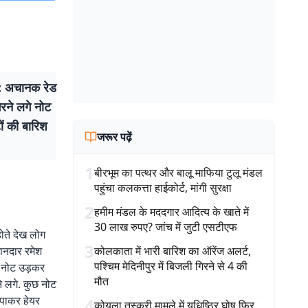
 : अचानक रेड
ने लग‍े नोट
ों की बारिश
जरूर पढ़ें
1
बीरभूम का पत्थर और बालू माफिया टुलू मंडल
पहुंचा कलकत्ता हाईकोर्ट, मांगी सुरक्षा
2
हमीम मंडल के मददगार आदित्य के खाते में
30 लाख रुपए? जांच में जुटी एसटीएफ
ोते देख लोग
3
कानदार रमेश
कोलकाता में भारी बारिश का ऑरेंज अलर्ट,
पश्चिम मेदिनीपुर में बिजली गिरने से 4 की
े नोट उड़कर
मौत
ने लगे. कुछ नोट
 पाकर हेयर
4
कोयला तस्करी मामले में युधिष्ठिर घोष फिर