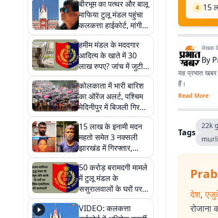
बीरभूम का पत्थर और बालू
15 ल
4
माफिया टुलू मंडल पहुंचा
कलकत्ता हाईकोर्ट, मांगी
सुरक्षा
हमीम मंडल के मददगार
लेखक के 
आदित्य के खाते में 30
By
P
लाख रुपए? जांच में जुटी
यह प्रभात खबर क
एसटीएफ
हैं।
कोलकाता में भारी बारिश
का ऑरेंज अलर्ट, पश्चिम
Read More
मेदिनीपुर में बिजली गिरने
से 4 की मौत
22k g
15 लाख के इनामी मदन
Tags
महतो समेत 3 नक्सली
murl
झारखंड में गिरफ्तार,
एके-47 और हथियार
50 करोड़ बरामदगी मामले
बरामद
Prab
में टुलू मंडल के
ससुरालवालों के घरों पर
देश
,
एजु
छापे, मिला संदिग्ध बैग
रोजाना की
VIDEO: कलकत्ता