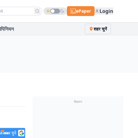
h news
Login
ePaper
पिनियन
शहर चुनें
विज्ञापन