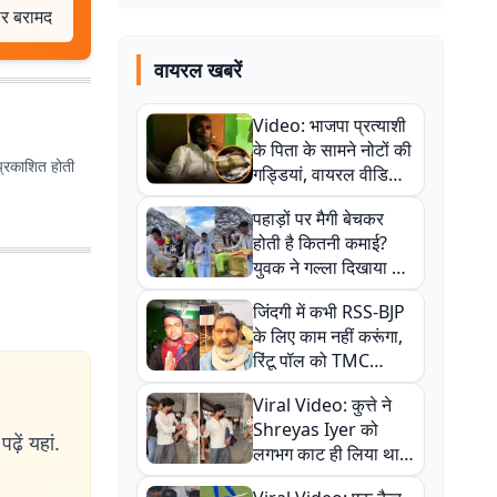
ार बरामद
वायरल खबरें
Video: भाजपा प्रत्याशी
के पिता के सामने नोटों की
प्रकाशित होती
गड्डियां, वायरल वीडियो
से राजनीति में उबाल,
पहाड़ों पर मैगी बेचकर
अजित महतो बोले- TMC
होती है कितनी कमाई?
की गंदी चाल
युवक ने गल्ला दिखाया तो
नौकरी वालों के खड़े हो गए
जिंदगी में कभी RSS-BJP
कान
के लिए काम नहीं करूंगा,
रिंटू पॉल को TMC
ऑफिस में ले जाकर पीटा,
Viral Video: कुत्ते ने
Video वायरल
Shreyas Iyer को
ढ़ें यहां.
लगभग काट ही लिया था,
न्यूजीलैंड सीरीज से पहले