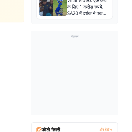
Viral Video: एक कैच
बाल-बाल बचे
के लिए 1 करोड़ रुपये,
SA20 में दर्शक ने पकड़ा
एक हाथ से गजब का कैच
विज्ञापन
फोटो गैलरी
और देखें