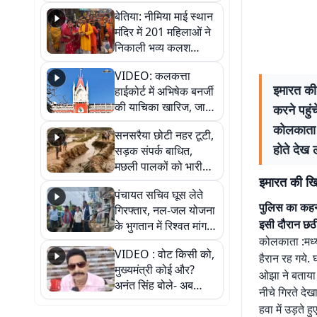
जैसमीन लंबोरिया का बड़ा
बेतिया: नीमिया माई स्थान
बयान
मंदिर में 201 महिलाओं ने
निकाली भव्य कलश
शोभायात्रा, शिवलिंग
VIDEO: कलकत्ता
प्राण-प्रतिष्ठा महोत्सव
इमारत की
हाईकोर्ट में अभिषेक बनर्जी
शुरू
की याचिका खारिज, जानें
करने पहुं
क्या है पूरा मामला
कोलकाता 
सनसरैया छोटी नहर टूटी,
होते देख 
सड़क संपर्क बाधित,
मछली पालकों को भारी
इमारत की खि
नुकसान
पंचायत सचिव घूस लेते
पुलिस का कहन
गिरफ्तार, नल-जल योजना
इसी दौरान छठी
के भुगतान में रिश्वत मांगना
पड़ा भारी
कोलकाता :मध्य
VIDEO : वोट किसी को,
हैरान रह गये. 
मुख्यमंत्री कोई और?
ओझा ने बताया
अनंत सिंह बोले- अब
नीचे गिरते देख
जनता हर चुनाव में देगी
हवा में उड़ते 
जवाब