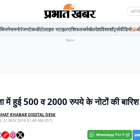
Searc
बिजनेस
मनोरंजन
टेक
ऑटो
लाइफ स्टाइल
राशिफल
धर्म
खेल
देश
विश्व
शॉर्ट्स
वीडियो
ओ
विज्ञापन
 में हुई 500 व 2000 रुपये के नोटों की बारिश
HAT KHABAR DIGITAL DESK
, 21 NOV 2019 01:48 AM (IST)