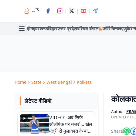
°C
|
|
|
|
--
होम
झारखण्ड
बिहार
उत्तर प्रदेश
पश्चिम बंगाल
ओरिजिनल
एजुकेशन
Home
State
West Bengal
Kolkata
कोलकाता
लेटेस्ट वीडियो
Author
PRAB
VIDEO: 'अब सिर्फ
UPDATED:
THU
ओलंपिक पर नजर'... खेल
मंत्री से मुलाकात के बाद
Share