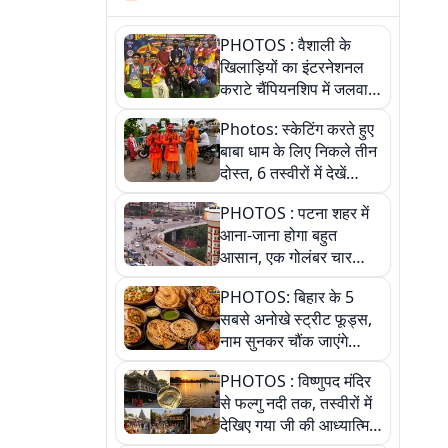
PHOTOS : वैशाली के
खिलाड़ियों का इंटरनेशनल
कराटे चैंपियनशिप में जलवा,
जीते 9 पदक, पांच तस्वीर से
Photos: स्केटिंग करते हुए
देखिए पूरा खेल
बाबा धाम के लिए निकले तीन
दोस्त, 6 तस्वीरों में देखें
आस्था और जुनून की कहानी
PHOTOS : पटना शहर में
आना-जाना होगा बहुत
आसान, एक गोलंबर चार
फ्लाईओवर को जोड़ेगा
PHOTOS: बिहार के 5
सबसे अनोखे स्ट्रीट फूड्स,
नाम सुनकर चौंक जाएंगे
लेकिन स्वाद ऐसा कि बार-बार
PHOTOS : विष्णुपद मंदिर
खाने का करेगा मन
से फल्गु नदी तक, तस्वीरों में
देखिए गया जी की आध्यात्मिक
पहचान