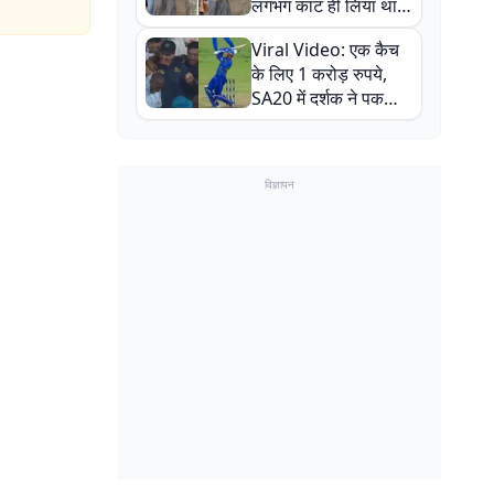
लगभग काट ही लिया था,
न्यूजीलैंड सीरीज से पहले
Viral Video: एक कैच
बाल-बाल बचे
के लिए 1 करोड़ रुपये,
SA20 में दर्शक ने पकड़ा
एक हाथ से गजब का कैच
विज्ञापन