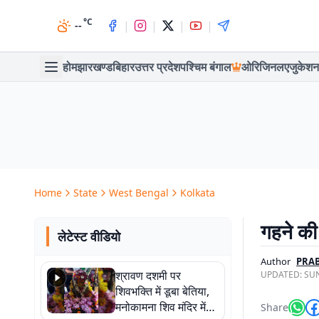
°C
|
|
|
|
--
होम
झारखण्ड
बिहार
उत्तर प्रदेश
पश्चिम बंगाल
ओरिजिनल
एजुकेशन
Home
State
West Bengal
Kolkata
गहने की 
लेटेस्ट वीडियो
Author
PRAB
श्रावण दशमी पर
UPDATED:
SUN
शिवभक्ति में डूबा बेतिया,
मनोकामना शिव मंदिर में
Share