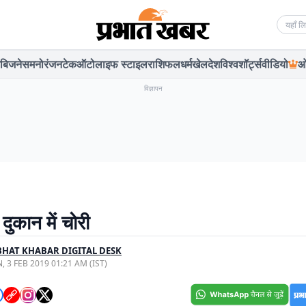
Searc
बिजनेस
मनोरंजन
टेक
ऑटो
लाइफ स्टाइल
राशिफल
धर्म
खेल
देश
विश्व
शॉर्ट्स
वीडियो
ओ
विज्ञापन
दुकान में चोरी
HAT KHABAR DIGITAL DESK
, 3 FEB 2019 01:21 AM (IST)