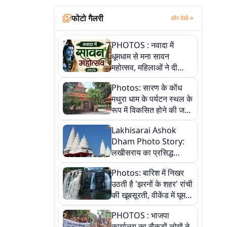
फोटो गैलरी
और देखें
PHOTOS : नवादा में
धूमधाम से मना सावन
महोत्सव, महिलाओं ने दी
सांस्कृतिक प्रस्तुतियां
Photos: सारण के कोंध
मथुरा धाम के पर्यटन स्थल के
रूप में विकसित होने की जगी
आस, 9 तस्वीरों में देखें पूरी
Lakhisarai Ashok
कहानी
Dham Photo Story:
लखीसराय का प्रसिद्ध
अशोक धाम—आस्था,
Photos: बारिश में निखर
श्रृंगार, अनुष्ठान और
उठती है 'झरनों के शहर' रांची
अलौकिक संध्या आरती के
की खूबसूरती, वीकेंड में घूम
विहंगम दृश्य
आएं ये 5 वादियां
PHOTOS : भाजपा
कार्यालय का सैकड़ों लोगों ने