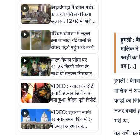
हुआ भव्य श्रृंगार
लिट्टीपाड़ा में डबल मर्डर
कांड का पुलिस ने किया
खुलासा, 12 घंटे में आरोपी
गिरफ्तार
पश्चिम चंपारण में स्कूल
हुगली : ब
बना तालाब, गंदे पानी से
होकर पढ़ने पहुंच रहे बच्चे
मालिक ने
फाड़ी का
भारत-नेपाल सीमा पर
वह […]
31.25 किलो गांजा के
साथ दो तस्कर गिरफ्तार,
हुगली : बैद्य
नेपाली नंबर की बाइक
VIDEO : नवादा के छोटी
जब्त
मालिक ने अप
कुमारी हत्याकांड में कब-
क्या हुआ, देखिए पूरी रिपोर्ट
फाड़ी का सि
नजर बचाते हु
VIDEO: श्रावण नवमी
पर मनोकामना शिव मंदिर
भरी था.
में उमड़ा आस्था का
वह सभी गहनों
सैलाब, हर-हर महादेव के
जयघोष से गूंजा परिसर