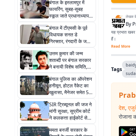
बंगाल के इस्लामपुर में
फायरिंग, सुबह-सुबह
स्कूल जाते प्रधानाध्यापक
लेखक के 
को मारी गोली
By
P
बंगाल में टीएमसी के पूर्व
यह प्रभात खबर क
विधायक सनत डे
हैं।
गिरफ्तार, रंगदारी के जरिए
Read More
जमीन हड़पने समेत लगे हैं
उत्तम कुमार की जन्म
कई आरोप
शताब्दी पर बंगाल सरकार
baid
ने बनायी विशेष समिति,
Tags
शुभेंदु अधिकारी मुख्य
suda
बंगाल पुलिस का ऑपरेशन
संरक्षक
हनीमून, होटल रैकेट का
खुलासा, मैनेजर समेत 5
Prab
गिरफ्तार
SIR ट्रिब्यूनल की जज ने
देश
,
एजु
मांगी सुरक्षा, सुप्रीम कोर्ट
रोजाना की
ने कलकत्ता हाईकोर्ट से
कही ये बात
ममता बनर्जी सरकार के