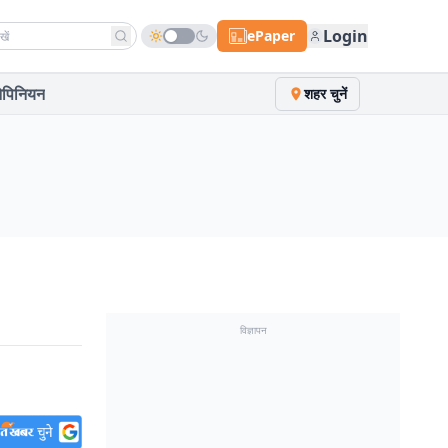
h news
Login
ePaper
पिनियन
शहर चुनें
विज्ञापन