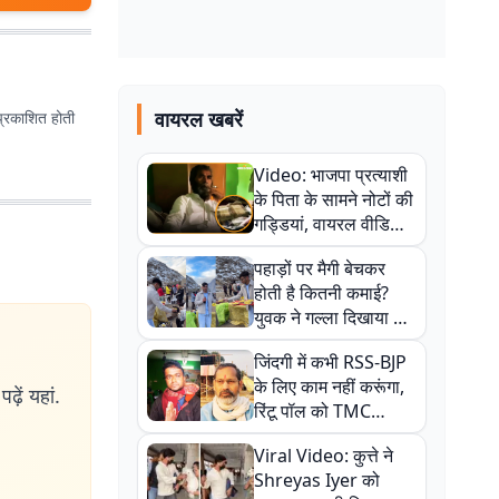
वायरल खबरें
प्रकाशित होती
Video: भाजपा प्रत्याशी
के पिता के सामने नोटों की
गड्डियां, वायरल वीडियो
से राजनीति में उबाल,
पहाड़ों पर मैगी बेचकर
अजित महतो बोले- TMC
होती है कितनी कमाई?
की गंदी चाल
युवक ने गल्ला दिखाया तो
नौकरी वालों के खड़े हो गए
जिंदगी में कभी RSS-BJP
कान
के लिए काम नहीं करूंगा,
ढ़ें यहां.
रिंटू पॉल को TMC
ऑफिस में ले जाकर पीटा,
Viral Video: कुत्ते ने
Video वायरल
Shreyas Iyer को