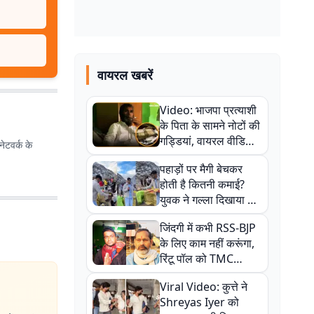
वायरल खबरें
Video: भाजपा प्रत्याशी
के पिता के सामने नोटों की
गड्डियां, वायरल वीडियो
ेटवर्क के
से राजनीति में उबाल,
पहाड़ों पर मैगी बेचकर
अजित महतो बोले- TMC
होती है कितनी कमाई?
की गंदी चाल
युवक ने गल्ला दिखाया तो
नौकरी वालों के खड़े हो गए
जिंदगी में कभी RSS-BJP
कान
के लिए काम नहीं करूंगा,
रिंटू पॉल को TMC
ऑफिस में ले जाकर पीटा,
Viral Video: कुत्ते ने
Video वायरल
Shreyas Iyer को