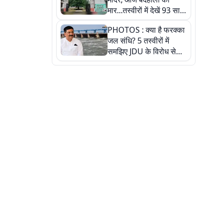
मार...तस्वीरों में देखें 93 साल
पुराने इस हाई स्कूल की
PHOTOS : क्या है फरक्का
हकीकत
जल संधि? 5 तस्वीरों में
समझिए JDU के विरोध से
लेकर बिहार पर असर तक
पूरी कहानी