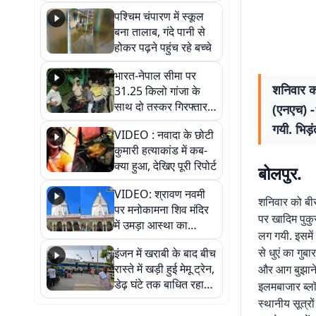
गिरफ्तार
पश्चिम चंपारण में स्कूल
बना तालाब, गंदे पानी से
होकर पढ़ने पहुंच रहे बच्चे
भारत-नेपाल सीमा पर
शनिवार को 
31.25 किलो गांजा के
साथ दो तस्कर गिरफ्तार,
(एनएच) -
नेपाली नंबर की बाइक
गयी. भिड़
VIDEO : नवादा के छोटी
जब्त
कुमारी हत्याकांड में कब-
क्या हुआ, देखिए पूरी रिपोर्ट
बोलपुर.
VIDEO: श्रावण नवमी
शनिवार को बीरभ
पर मनोकामना शिव मंदिर
पर खादिम पुकु
में उमड़ा आस्था का
लग गयी. इसमे
सैलाब, हर-हर महादेव के
से धुएं का गुब
इंजन में खराबी के बाद बीच
जयघोष से गूंजा परिसर
रास्ते में खड़ी हुई मेमू ट्रेन,
और आग बुझाने 
डेढ़ घंटे तक बाधित रहा
इलमबाजार ब्लॉ
आवागमन
स्थानीय सूत्र