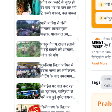
फोन पर अलर्ट के कुछ ही
भारी 
3
देर बाद भरभरा कर ढह गये
2 कच्चे मकान, कई घायल
बर्नप
4
भारी बारिश से धंसी
मानकर-खामारग्राम
सड़क, यातायात ठप,
मुश्किल में ग्रामीण
लेखक के 
बर्नपुर के न्यू टाउन इलाके
By
P
में बड़े हादसे की आशंका,
यह प्रभात खबर क
जांच की मांग
रिपोर्ट्स के जरि
Read More
पुरुलिया जिला परिषद में
बदला सत्ता का समीकरण,
वोटिंग के बाद उपसभापति
bard
सुजय बनर्जी हटाये गये
Tags
मोबाईल पर बात कर रहा
Kolk
था ड्राइवर, यात्रियों से
भरी बस हुई दुर्घटनाग्रस्त,
Prab
15 यात्री घायल
निजीकरण के खिलाफ