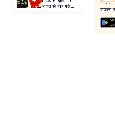
वामपंथ का हुंकार, 10
देश
,
एजु
अगस्त को 'जेल भरो'
रोजाना की
आंदोलन का एलान