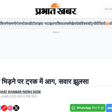
Searc
बिजनेस
मनोरंजन
टेक
ऑटो
लाइफ स्टाइल
राशिफल
धर्म
खेल
देश
विश्व
शॉर्ट्स
वीडियो
ओ
विज्ञापन
 भिड़ने पर ट्रक में आग, सवार झुलसा
BHAT KHABAR NEWS DESK
, 4 JAN 2025 09:52 PM (IST)