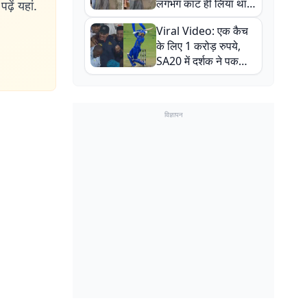
लगभग काट ही लिया था,
ढ़ें यहां.
न्यूजीलैंड सीरीज से पहले
Viral Video: एक कैच
बाल-बाल बचे
के लिए 1 करोड़ रुपये,
SA20 में दर्शक ने पकड़ा
एक हाथ से गजब का कैच
विज्ञापन