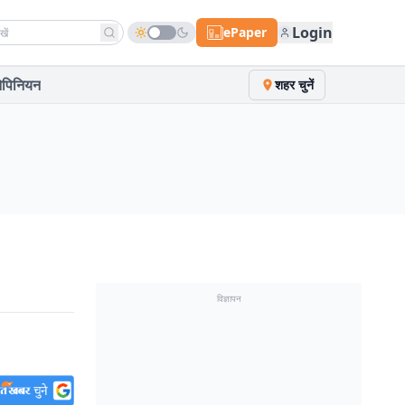
h news
Login
ePaper
पिनियन
शहर चुनें
विज्ञापन