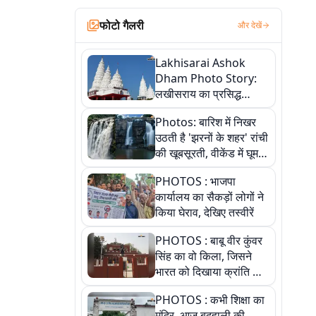
फोटो गैलरी
और देखें
Lakhisarai Ashok
Dham Photo Story:
लखीसराय का प्रसिद्ध
अशोक धाम—आस्था,
Photos: बारिश में निखर
श्रृंगार, अनुष्ठान और
उठती है 'झरनों के शहर' रांची
अलौकिक संध्या आरती के
की खूबसूरती, वीकेंड में घूम
विहंगम दृश्य
आएं ये 5 वादियां
PHOTOS : भाजपा
कार्यालय का सैकड़ों लोगों ने
किया घेराव, देखिए तस्वीरें
PHOTOS : बाबू वीर कुंवर
सिंह का वो किला, जिसने
भारत को दिखाया क्रांति का
रास्ता: तस्वीरों में देखिए
PHOTOS : कभी शिक्षा का
मंदिर, आज बदहाली की