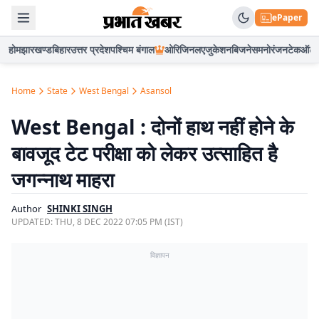
ePaper
होम
झारखण्ड
बिहार
उत्तर प्रदेश
पश्चिम बंगाल
ओरिजिनल
एजुकेशन
बिजनेस
मनोरंजन
टेक
ऑटो
Home
State
West Bengal
Asansol
West Bengal : दोनों हाथ नहीं होने के
बावजूद टेट परीक्षा को लेकर उत्साहित है
जगन्नाथ माहरा
Author
SHINKI SINGH
UPDATED:
THU, 8 DEC 2022 07:05 PM (IST)
विज्ञापन