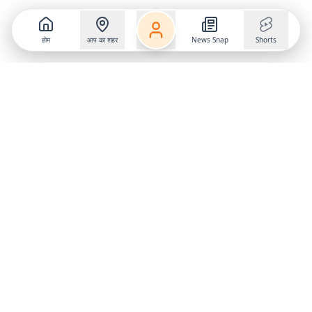
होम
आप का शहर
News Snap
Shorts
Follow us on
X
Download Mobile App
State
›
Jharkhand
›
Hindi News
Gumla News
Bihar News
Dumka News