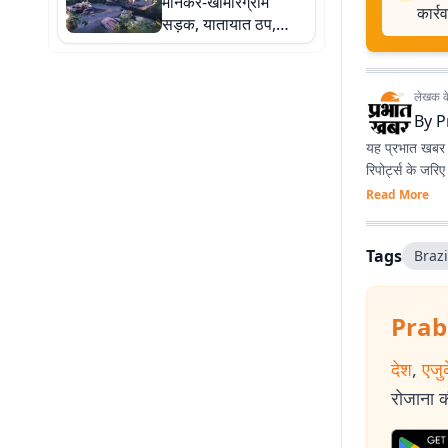
मानकर-खामारग्राम
कार्र
सड़क, यातायात ठप,
मुश्किल में ग्रामीण
लेखक के 
By
P
यह प्रभात खबर क
रिपोर्ट्स के जरि
Read More
Tags
Brazi
Prab
देश
,
एजु
रोजाना की