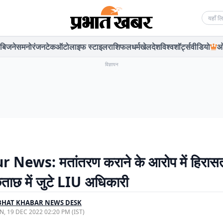
Searc
बिजनेस
मनोरंजन
टेक
ऑटो
लाइफ स्टाइल
राशिफल
धर्म
खेल
देश
विश्व
शॉर्ट्स
वीडियो
ओ
विज्ञापन
 News: मतांतरण कराने के आरोप में हिरासत
छताछ में जुटे LIU अधिकारी
BHAT KHABAR NEWS DESK
, 19 DEC 2022 02:20 PM (IST)