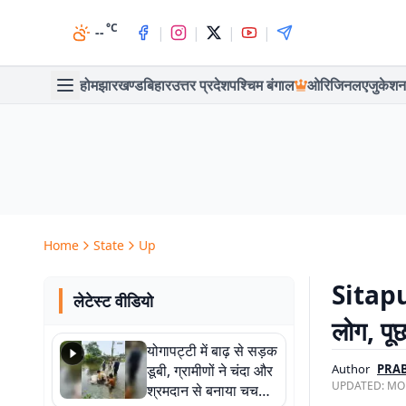
°C
|
|
|
|
--
होम
झारखण्ड
बिहार
उत्तर प्रदेश
पश्चिम बंगाल
ओरिजिनल
एजुकेशन
Home
State
Up
Sitapur
लेटेस्ट वीडियो
लोग, पू
योगापट्टी में बाढ़ से सड़क
डूबी, ग्रामीणों ने चंदा और
Author
PRA
UPDATED:
MON
श्रमदान से बनाया चचरी