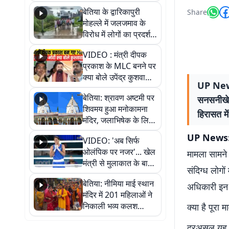
पुल
बेतिया के द्वारिकापुरी
Share
मोहल्ले में जलजमाव के
विरोध में लोगों का प्रदर्शन,
स्थायी समाधान की मांग
VIDEO : मंत्री दीपक
प्रकाश के MLC बनने पर
क्या बोले उपेंद्र कुशवाहा,
UP News: 
सुनिए
बेतिया: श्रावण अष्टमी पर
सनसनीखेज
शिवमय हुआ मनोकामना
हिरासत मे
मंदिर, जलाभिषेक के लिए
लगी लंबी कतारें
UP News
VIDEO: 'अब सिर्फ
ओलंपिक पर नजर'... खेल
मामला सामने 
मंत्री से मुलाकात के बाद
संदिग्ध लोगो
जैसमीन लंबोरिया का बड़ा
बेतिया: नीमिया माई स्थान
बयान
अधिकारी इन ल
मंदिर में 201 महिलाओं ने
निकाली भव्य कलश
क्या है पूरा 
शोभायात्रा, शिवलिंग
दरअसल यह पू
प्राण-प्रतिष्ठा महोत्सव