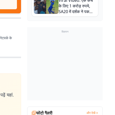
Viral Video: एक कैच
बाल-बाल बचे
के लिए 1 करोड़ रुपये,
SA20 में दर्शक ने पकड़ा
एक हाथ से गजब का कैच
विज्ञापन
ेटवर्क के
ढ़ें यहां.
फोटो गैलरी
और देखें