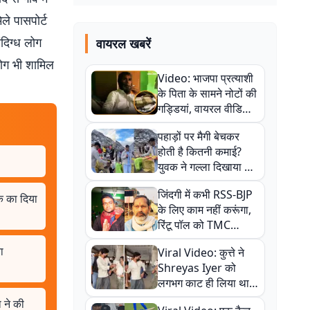
ले पासपोर्ट
दिग्ध लोग
वायरल खबरें
लोग भी शामिल
Video: भाजपा प्रत्याशी
के पिता के सामने नोटों की
गड्डियां, वायरल वीडियो
से राजनीति में उबाल,
पहाड़ों पर मैगी बेचकर
अजित महतो बोले- TMC
होती है कितनी कमाई?
की गंदी चाल
युवक ने गल्ला दिखाया तो
नौकरी वालों के खड़े हो गए
जिंदगी में कभी RSS-BJP
कान
क का दिया
के लिए काम नहीं करूंगा,
रिंटू पॉल को TMC
ऑफिस में ले जाकर पीटा,
ा
Viral Video: कुत्ते ने
Video वायरल
Shreyas Iyer को
लगभग काट ही लिया था,
न्यूजीलैंड सीरीज से पहले
 ने की