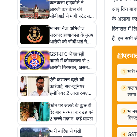
कलकत्ता हाईकोर्ट ने
आए दिन बाहरी
आरजी कर केस की
सीबीआई से मांगी स्टेटस
के अलावा कई 
रिपोर्ट, 28 अगस्त तक का
भाजपा नेता अभिजीत
हिरासत में ल
दिया समय
सरकार हत्याकांड के मुख्य
हैं. इन सभी 
आरोपी को सीबीआई ने
गुवाहाटी से किया
GST-ITC धोखाधड़ी
प्रभा
गिरफ्तार, 50 हजार का था
मामले में कोलकाता से 3
इनाम
आरोपी गिरफ्तार, असम
भारी 
1
STF ने कोलकाता ने की
एंटी क्रप्शन ब्यूरो की
कार्रवाई
कार्रवाई, सब-जूनियर
कलकत्
2
इंजीनियर 2 लाख रुपए
समय
रिश्वत लेते अरेस्ट
फोन पर अलर्ट के कुछ ही
भाजप
देर बाद भरभरा कर ढह गये
3
गिरफ
2 कच्चे मकान, कई घायल
भारी बारिश से धंसी
GST-
4