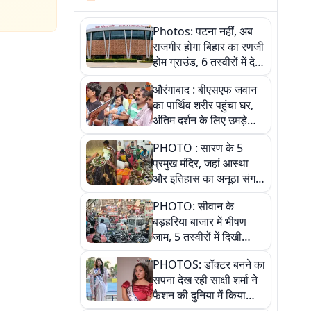
Photos: पटना नहीं, अब
राजगीर होगा बिहार का रणजी
होम ग्राउंड, 6 तस्वीरों में देखें
नए स्टेडियम की पूरी कहानी
औरंगाबाद : बीएसएफ जवान
का पार्थिव शरीर पहुंचा घर,
अंतिम दर्शन के लिए उमड़े
लोग
PHOTO : सारण के 5
प्रमुख मंदिर, जहां आस्था
और इतिहास का अनूठा संगम,
तस्वीरों में जानिए
PHOTO: सीवान के
बड़हरिया बाजार में भीषण
जाम, 5 तस्वीरों में दिखी
अव्यवस्था
PHOTOS: डॉक्टर बनने का
सपना देख रही साक्षी शर्मा ने
फैशन की दुनिया में किया
कमाल,जानिए बेगूसराय की