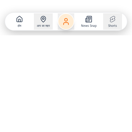
होम
आप का शहर
News Snap
Shorts
Follow us on
X
Download Mobile App
State
›
Jharkhand
›
Hindi News
Gumla News