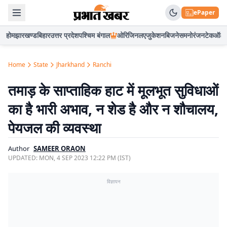
ePaper
होम
झारखण्ड
बिहार
उत्तर प्रदेश
पश्चिम बंगाल
ओरिजिनल
एजुकेशन
बिजनेस
मनोरंजन
टेक
ऑटो
Home
State
Jharkhand
Ranchi
तमाड़ के साप्ताहिक हाट में मूलभूत सुविधाओं
का है भारी अभाव, न शेड है और न शौचालय,
पेयजल की व्यवस्था
Author
SAMEER ORAON
UPDATED:
MON, 4 SEP 2023 12:22 PM (IST)
विज्ञापन