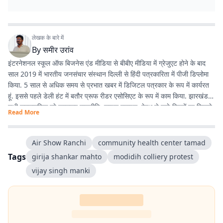
लेखक के बारे में
By
समीर उरांव
इंटरनेशनल स्कूल ऑफ बिजनेस एंड मीडिया से बीबीए मीडिया में ग्रेजुएट होने के बाद
साल 2019 में भारतीय जनसंचार संस्थान दिल्ली से हिंदी पत्रकारिता में पीजी डिप्लोमा
किया. 5 साल से अधिक समय से प्रभात खबर में डिजिटल पत्रकार के रूप में कार्यरत
हूं. इससे पहले डेली हंट में बतौर प्रूफ रीडर एसोसिएट के रूप में काम किया. झारखंड के
सभी समसामयिक मुद्दे खासकर राजनीति, लाइफ स्टाइल, हेल्थ से जुड़े विषयों पर लिखने
Read More
और पढ़ने में गहरी रुचि है. तीन साल से अधिक समय से झारखंड डेस्क पर काम कर रहा
हूं. फिर लंबे समय तक लाइफ स्टाइल के क्षेत्र में भी काम किया हूं. इसके अलावा स्पोर्ट्स
में भी गहरी रुचि है.
Air Show Ranchi
community health center tamad
Tags
girija shankar mahto
modidih colliery protest
vijay singh manki