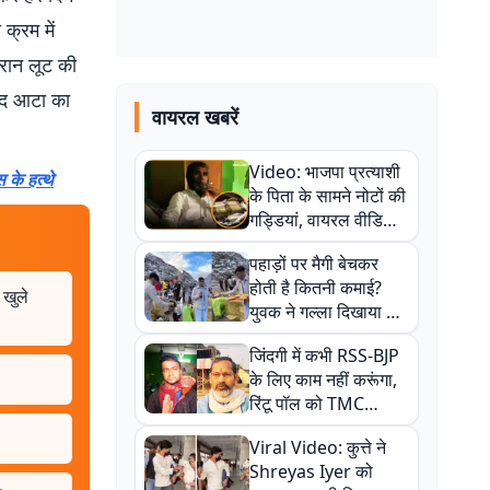
क्रम में
रान लूट की
वाद आटा का
वायरल खबरें
Video: भाजपा प्रत्याशी
 के हत्थे
के पिता के सामने नोटों की
गड्डियां, वायरल वीडियो
से राजनीति में उबाल,
पहाड़ों पर मैगी बेचकर
अजित महतो बोले- TMC
होती है कितनी कमाई?
की गंदी चाल
 खुले
युवक ने गल्ला दिखाया तो
नौकरी वालों के खड़े हो गए
जिंदगी में कभी RSS-BJP
कान
के लिए काम नहीं करूंगा,
रिंटू पॉल को TMC
ऑफिस में ले जाकर पीटा,
Viral Video: कुत्ते ने
Video वायरल
Shreyas Iyer को