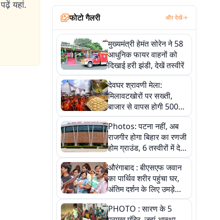
ढ़ें यहां.
फोटो गैलरी
और देखें
मुख्यमंत्री हेमंत सोरेन ने 58
आधुनिक फायर वाहनों को
दिखाई हरी झंडी, देखें तस्वीरें
देवघर श्रावणी मेला:
मिलावटखोरों पर सख्ती,
बाजार से वापस होगी 500
किलो संदिग्ध खाद्य सामग्री,
Photos: पटना नहीं, अब
देखें तस्वीरें
राजगीर होगा बिहार का रणजी
होम ग्राउंड, 6 तस्वीरों में देखें
नए स्टेडियम की पूरी कहानी
औरंगाबाद : बीएसएफ जवान
का पार्थिव शरीर पहुंचा घर,
अंतिम दर्शन के लिए उमड़े
लोग
PHOTO : सारण के 5
प्रमुख मंदिर, जहां आस्था