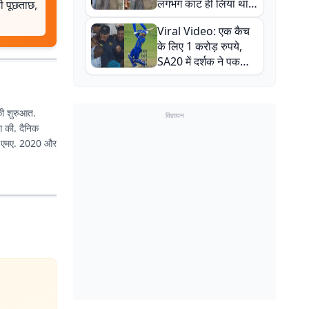
लगभग काट ही लिया था,
 पूछताछ,
न्यूजीलैंड सीरीज से पहले
Viral Video: एक कैच
बाल-बाल बचे
के लिए 1 करोड़ रुपये,
SA20 में दर्शक ने पकड़ा
एक हाथ से गजब का कैच
 की शुरुआत.
विज्ञापन
ंग की. दैनिक
में एमए. 2020 और