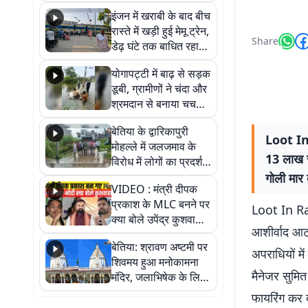
सैलाब, हर-हर महादेव के
इंजन में खराबी के बाद बीच
जयघोष से गूंजा परिसर
रास्ते में खड़ी हुई मेमू ट्रेन,
Share
डेढ़ घंटे तक बाधित रहा
आवागमन
योगापट्टी में बाढ़ से सड़क
डूबी, ग्रामीणों ने चंदा और
श्रमदान से बनाया चचरी
पुल
बेतिया के द्वारिकापुरी
Loot In R
मोहल्ले में जलजमाव के
13 लाख रु
विरोध में लोगों का प्रदर्शन,
स्थायी समाधान की मांग
गोली मार 
VIDEO : मंत्री दीपक
प्रकाश के MLC बनने पर
Loot In Ran
क्या बोले उपेंद्र कुशवाहा,
आशीर्वाद आटा
सुनिए
बेतिया: श्रावण अष्टमी पर
अपराधियों मे
शिवमय हुआ मनोकामना
मैनेजर सुमित
मंदिर, जलाभिषेक के लिए
लगी लंबी कतारें
फायरिंग कर 