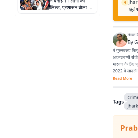
ने बनाई 11 लोगों की
Jhar
4
लिस्ट, प्रशासन बोला-
खुलेग
'सिर्फ छात्रों से होगी बात',
राहुल गांधी ने किया फोन
लेखक के 
By
G
मैं गुरुस्वरूप म
आकाशवाणी रांची म
भास्कर के लिए फ
2022 में लाडली 
Read More
crim
Tags
Jhar
Prab