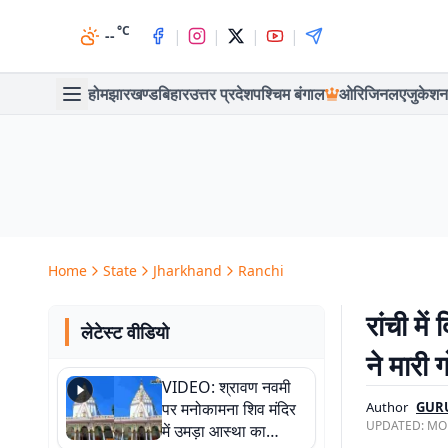
°C
|
|
|
|
--
होम
झारखण्ड
बिहार
उत्तर प्रदेश
पश्चिम बंगाल
ओरिजिनल
एजुकेशन
Home
State
Jharkhand
Ranchi
रांची मे
लेटेस्ट वीडियो
ने मारी 
VIDEO: श्रावण नवमी
पर मनोकामना शिव मंदिर
Author
GUR
UPDATED:
MON
में उमड़ा आस्था का