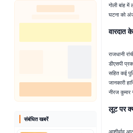
गोली बांह में
घटना को अंजा
वारदात के
राजधानी रांच
डीएसपी प्रक
सहित कई पुल
जानकारी हास
नीरज कुमार ग
लूट पर क्
संबंधित खबरें
आशीर्वाद आट