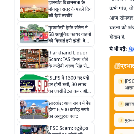
झारखंड विधानसभा के
कभी पांच, तो
मॉनसून सत्र के पहले दिन
की देखें तस्वीरें
आज सोमवार क
घटना को अंजा
मुख्यमंत्री हेमंत सोरेन ने
58 आधुनिक फायर वाहनों
गोदाम है.
को दिखाई हरी झंडी, देखें
तस्वीरें
ये भी पढ़ें:
बिह
Jharkhand Liquor
Scam: IAS विनय चौबे
प्रभा
के करीबी अरुण सिंह से
ACB की कड़ी पूछताछ,
JSLPS में 1300 नए पदों
खुलेगा मनी ट्रेल का राज?
JPSC 
1
पर होगी भर्ती, 30 लाख
आसमा
का एक्सीडेंटल कवर और
बढ़े भत्ते, हेमंत सरकार का
झारखंड: आज सदन में पेश
झारखं
बड़ा तोहफा
2
होगा 6,500 करोड़ रुपये
का अनुपूरक बजट
मुख्य
3
JPSC Scam: स्टूडेंट्स