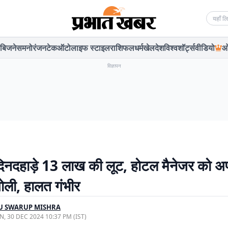
Searc
बिजनेस
मनोरंजन
टेक
ऑटो
लाइफ स्टाइल
राशिफल
धर्म
खेल
देश
विश्व
शॉर्ट्स
वीडियो
ओ
विज्ञापन
ं दिनदहाड़े 13 लाख की लूट, होटल मैनेजर को अप
गोली, हालत गंभीर
U SWARUP MISHRA
, 30 DEC 2024 10:37 PM (IST)