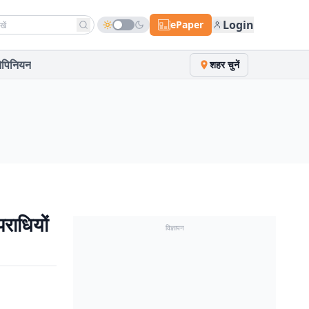
h news
Login
ePaper
पिनियन
शहर चुनें
राधियों
विज्ञापन