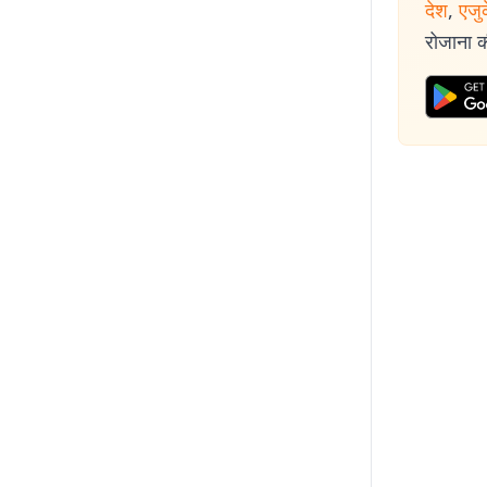
देश
,
एजु
रोजाना की