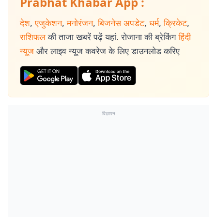
Prabhat Khabar App :
देश
,
एजुकेशन
,
मनोरंजन
,
बिजनेस अपडेट
,
धर्म
,
क्रिकेट
,
राशिफल
की ताजा खबरें पढ़ें यहां. रोजाना की ब्रेकिंग
हिंदी
न्यूज
और लाइव न्यूज कवरेज के लिए डाउनलोड करिए
विज्ञापन