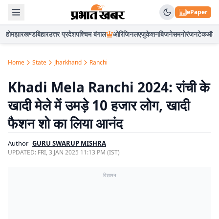
ePaper
होम
झारखण्ड
बिहार
उत्तर प्रदेश
पश्चिम बंगाल
ओरिजिनल
एजुकेशन
बिजनेस
मनोरंजन
टेक
ऑटो
Home
State
Jharkhand
Ranchi
Khadi Mela Ranchi 2024: रांची के
खादी मेले में उमड़े 10 हजार लोग, खादी
फैशन शो का लिया आनंद
Author
GURU SWARUP MISHRA
UPDATED:
FRI, 3 JAN 2025 11:13 PM (IST)
विज्ञापन