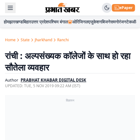
ePaper
होम
झारखण्ड
बिहार
उत्तर प्रदेश
पश्चिम बंगाल
ओरिजिनल
एजुकेशन
बिजनेस
मनोरंजन
टेक
ऑटो
Home
State
Jharkhand
Ranchi
रांची : अल्पसंख्यक कॉलेजों के साथ हो रहा
सौतेला व्यवहार
Author
PRABHAT KHABAR DIGITAL DESK
UPDATED:
TUE, 5 NOV 2019 09:22 AM (IST)
विज्ञापन