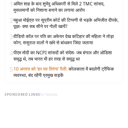
1
अमित शाह के बाद शुभेंदु अधिकारी से मिले 2 TMC सांसद,
मुसलमानों को निशाना बनाने का लगाया आरोप
2
महुआ मोईत्रा पर सुप्रीम कोर्ट की टिप्पणी से भड़के अभिजीत दीपके,
पूछा- क्या सब सीने पर गोली खायें?
3
वीडियो कॉल पर पति का अफेयर देख कटिहार की महिला ने तोड़ा
फोन, ससुराल वालों ने खंभे से बांधकर जिंदा जलाया
4
पीएम मोदी का NCPI सांसदों को संदेश- जब बंगाल और ओडिशा
समृद्ध थे, तब भारत भी हर तरह से समृद्ध था
5
10 अगस्त को ‘हर घर तिरंगा’ रैली
:
कोलकाता में बदलेगी ट्रैफिक
व्यवस्था, बंद रहेंगी प्रमुख सड़कें
SPONSORED LINKS
by Taboola