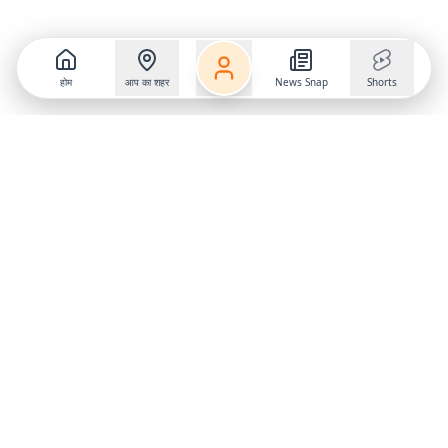
होम
आप का शहर
News Snap
Shorts
Follow us on
X
Download Mobile App
State
›
Jharkhand
›
Hindi News
Gumla News