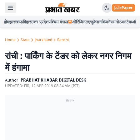
ePaper
होम
झारखण्ड
बिहार
उत्तर प्रदेश
पश्चिम बंगाल
ओरिजिनल
एजुकेशन
बिजनेस
मनोरंजन
टेक
ऑटो
Home
State
Jharkhand
Ranchi
रांची : पार्किंग के टेंडर को लेकर नगर निगम
में हंगामा
Author
PRABHAT KHABAR DIGITAL DESK
UPDATED:
FRI, 12 APR 2019 08:34 AM (IST)
विज्ञापन