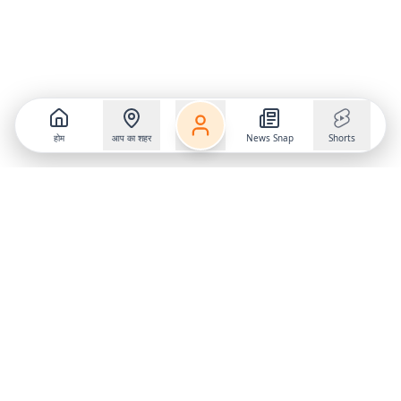
होम
आप का शहर
News Snap
Shorts
Follow us on
X
Download Mobile App