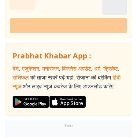
Prabhat Khabar App :
देश
,
एजुकेशन
,
मनोरंजन
,
बिजनेस अपडेट
,
धर्म
,
क्रिकेट
,
राशिफल
की ताजा खबरें पढ़ें यहां. रोजाना की ब्रेकिंग
हिंदी
न्यूज
और लाइव न्यूज कवरेज के लिए डाउनलोड करिए
विज्ञापन