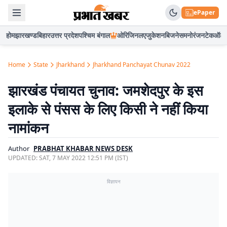
ePaper
होम
झारखण्ड
बिहार
उत्तर प्रदेश
पश्चिम बंगाल
ओरिजिनल
एजुकेशन
बिजनेस
मनोरंजन
टेक
ऑटो
Home
State
Jharkhand
Jharkhand Panchayat Chunav 2022
झारखंड पंचायत चुनाव: जमशेदपुर के इस
इलाके से पंसस के लिए किसी ने नहीं किया
नामांकन
Author
PRABHAT KHABAR NEWS DESK
UPDATED:
SAT, 7 MAY 2022 12:51 PM (IST)
विज्ञापन