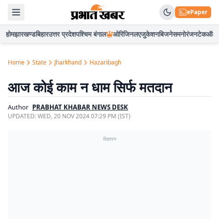
ePaper
होम
झारखण्ड
बिहार
उत्तर प्रदेश
पश्चिम बंगाल
ओरिजिनल
एजुकेशन
बिजनेस
मनोरंजन
टेक
ऑटो
Home
State
Jharkhand
Hazaribagh
आज कोई काम न धाम सिर्फ मतदान
Author
PRABHAT KHABAR NEWS DESK
UPDATED:
WED, 20 NOV 2024 07:29 PM (IST)
विज्ञापन