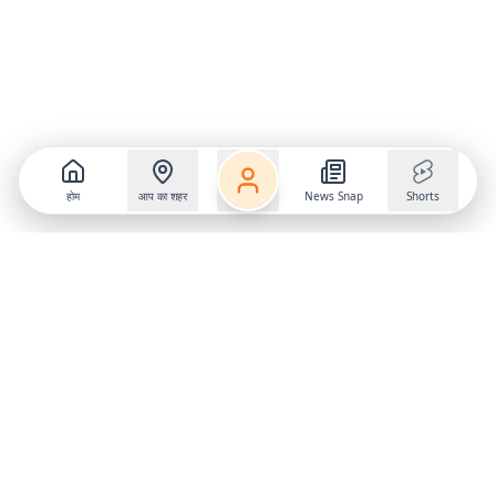
होम
आप का शहर
News Snap
Shorts
Follow us on
X
Download Mobile App