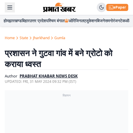
ePaper
होम
झारखण्ड
बिहार
उत्तर प्रदेश
पश्चिम बंगाल
ओरिजिनल
एजुकेशन
बिजनेस
मनोरंजन
टेक
ऑटो
Home
State
Jharkhand
Gumla
प्रशासन ने गुटवा गांव में बने ग्रोटो को
कराया ध्वस्त
Author
PRABHAT KHABAR NEWS DESK
UPDATED:
FRI, 31 MAY 2024 09:32 PM (IST)
विज्ञापन