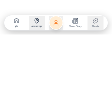
होम
आप का शहर
News Snap
Shorts
Follow us on
X
Download Mobile App
State
›
Jharkhand
›