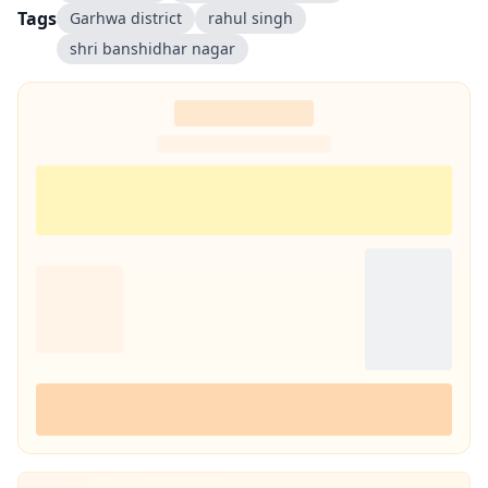
Tags
Garhwa district
rahul singh
shri banshidhar nagar