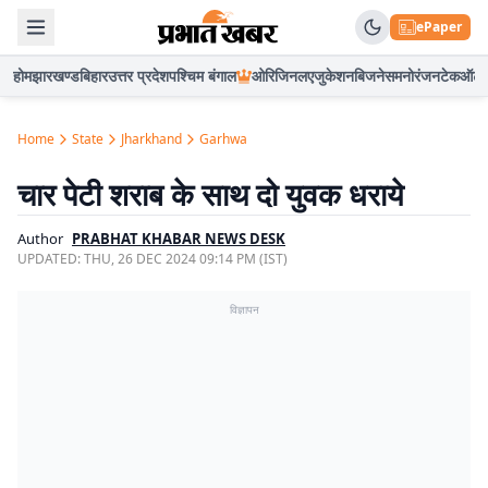
ePaper
होम
झारखण्ड
बिहार
उत्तर प्रदेश
पश्चिम बंगाल
ओरिजिनल
एजुकेशन
बिजनेस
मनोरंजन
टेक
ऑटो
Home
State
Jharkhand
Garhwa
चार पेटी शराब के साथ दो युवक धराये
Author
PRABHAT KHABAR NEWS DESK
UPDATED:
THU, 26 DEC 2024 09:14 PM (IST)
विज्ञापन