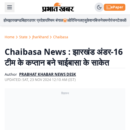
ePaper
होम
झारखण्ड
बिहार
उत्तर प्रदेश
पश्चिम बंगाल
ओरिजिनल
एजुकेशन
बिजनेस
मनोरंजन
टेक
ऑटो
Home
State
Jharkhand
Chaibasa
Chaibasa News : झारखंड अंडर-16
टीम के कप्तान बने चाईबासा के साकेत
Author
PRABHAT KHABAR NEWS DESK
UPDATED:
SAT, 23 NOV 2024 12:10 AM (IST)
विज्ञापन