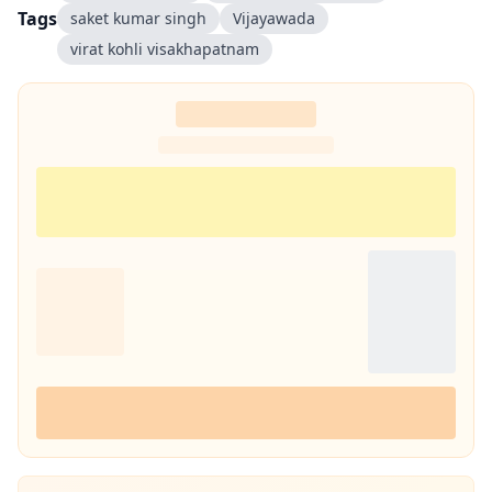
Tags
saket kumar singh
Vijayawada
virat kohli visakhapatnam