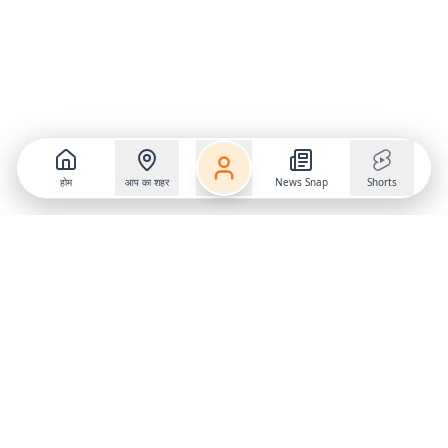
होम
आप का शहर
News Snap
Shorts
Follow us on
X
Download Mobile App