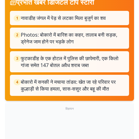
प्रभात खबर डिजिटल टॉप स्टोरी
नावाडीह जंगल में पेड़ से लटका मिला बुजुर्ग का शव
1
Photos: बोकारो में बारिश का कहर, तालाब बनी सड़क,
2
ड्रेनेज जाम होने पर भड़के लोग
फुटकाडीह के एक होटल में पुलिस की छापेमारी, एक किलो
3
गांजा समेत 147 बोतल अवैध शराब जब्त
बोकारो में सनकी ने मचाया तांडव: खेत जा रहे परिवार पर
4
कुल्हाड़ी से किया हमला, सास-ससुर और बहू की मौत
विज्ञापन