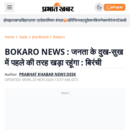
ePaper
होम
झारखण्ड
बिहार
उत्तर प्रदेश
पश्चिम बंगाल
ओरिजिनल
एजुकेशन
बिजनेस
मनोरंजन
टेक
ऑटो
Home
State
Jharkhand
Bokaro
BOKARO NEWS : जनता के दुख-सुख
में पहले की तरह खड़ा रहूंगा : बिरंची
Author
PRABHAT KHABAR NEWS DESK
UPDATED:
MON, 25 NOV 2024 12:57 AM (IST)
विज्ञापन