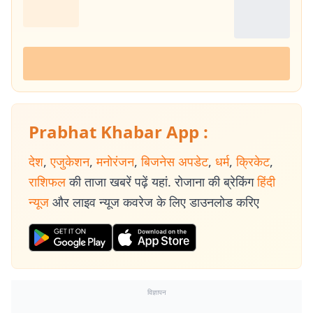
Prabhat Khabar App :
देश
,
एजुकेशन
,
मनोरंजन
,
बिजनेस अपडेट
,
धर्म
,
क्रिकेट
,
राशिफल
की ताजा खबरें पढ़ें यहां. रोजाना की ब्रेकिंग
हिंदी
न्यूज
और लाइव न्यूज कवरेज के लिए डाउनलोड करिए
विज्ञापन