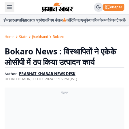
ePaper
होम
झारखण्ड
बिहार
उत्तर प्रदेश
पश्चिम बंगाल
ओरिजिनल
एजुकेशन
बिजनेस
मनोरंजन
टेक
ऑटो
Home
State
Jharkhand
Bokaro
Bokaro News : विस्थापितों ने एकेके
ओसीपी में ठप किया उत्पादन कार्य
Author
PRABHAT KHABAR NEWS DESK
UPDATED:
MON, 23 DEC 2024 11:15 PM (IST)
विज्ञापन