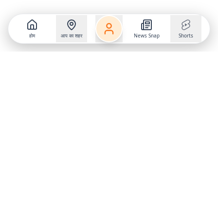
होम
आप का शहर
News Snap
Shorts
Follow us on
X
Download Mobile App
State
›
Jharkhand
›
Hindi News
Gumla News