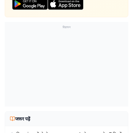
विज्ञापन
जरूर पढ़ें