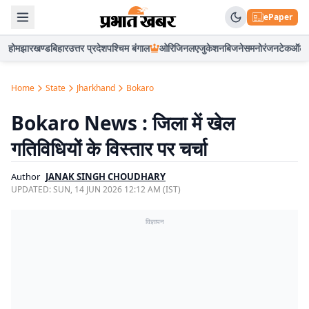
ePaper
होम
झारखण्ड
बिहार
उत्तर प्रदेश
पश्चिम बंगाल
ओरिजिनल
एजुकेशन
बिजनेस
मनोरंजन
टेक
ऑटो
Home
State
Jharkhand
Bokaro
Bokaro News : जिला में खेल
गतिविधियों के विस्तार पर चर्चा
Author
JANAK SINGH CHOUDHARY
UPDATED:
SUN, 14 JUN 2026 12:12 AM (IST)
विज्ञापन