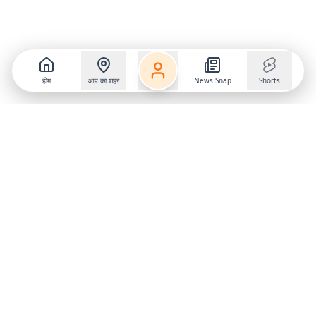
होम
आप का शहर
News Snap
Shorts
Follow us on
X
Download Mobile App
State
›
Jharkhand
›