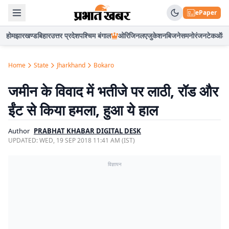
ePaper
होम
झारखण्ड
बिहार
उत्तर प्रदेश
पश्चिम बंगाल
ओरिजिनल
एजुकेशन
बिजनेस
मनोरंजन
टेक
ऑटो
Home
State
Jharkhand
Bokaro
जमीन के विवाद में भतीजे पर लाठी, रॉड और
ईंट से किया हमला, हुआ ये हाल
Author
PRABHAT KHABAR DIGITAL DESK
UPDATED:
WED, 19 SEP 2018 11:41 AM (IST)
विज्ञापन