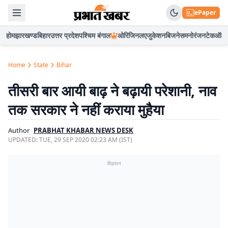
ePaper
होम
झारखण्ड
बिहार
उत्तर प्रदेश
पश्चिम बंगाल
ओरिजिनल
एजुकेशन
बिजनेस
मनोरंजन
टेक
ऑटो
Home
State
Bihar
तीसरी बार आयी बाढ़ ने बढ़ायी परेशानी, नाव
तक सरकार ने नहीं कराया मुहैया
Author
PRABHAT KHABAR NEWS DESK
UPDATED:
TUE, 29 SEP 2020 02:23 AM (IST)
विज्ञापन