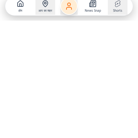
होम
आप का शहर
News Snap
Shorts
Follow us on
X
Download Mobile App
State
›
Jharkhand
›
Hindi News
Gumla News
Bihar News
Dumka News
Delhi News
Ranchi News