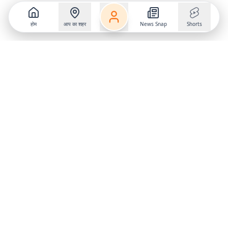
होम
आप का शहर
News Snap
Shorts
Follow us on
X
Download Mobile App
State
›
Jharkhand
›
Hindi News
Gumla News
Bihar News
Dumka News