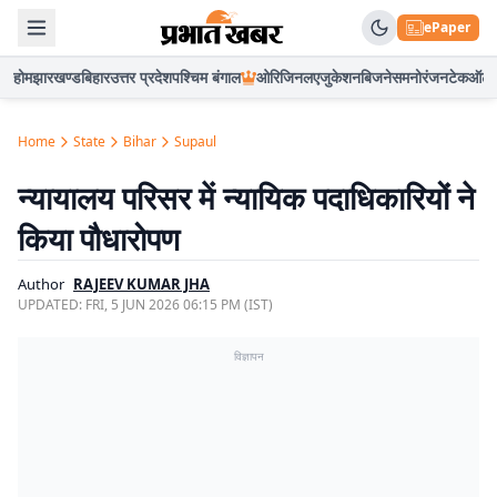
ePaper
होम
झारखण्ड
बिहार
उत्तर प्रदेश
पश्चिम बंगाल
ओरिजिनल
एजुकेशन
बिजनेस
मनोरंजन
टेक
ऑटो
Home
State
Bihar
Supaul
न्यायालय परिसर में न्यायिक पदाधिकारियों ने
किया पौधारोपण
Author
RAJEEV KUMAR JHA
UPDATED:
FRI, 5 JUN 2026 06:15 PM (IST)
विज्ञापन