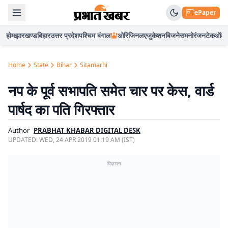
ePaper
होम
झारखण्ड
बिहार
उत्तर प्रदेश
पश्चिम बंगाल
ओरिजिनल
एजुकेशन
बिजनेस
मनोरंजन
टेक
ऑटो
Home
State
Bihar
Sitamarhi
नप के पूर्व सभापति समेत चार पर केस, वार्ड
पार्षद का पति गिरफ्तार
Author
PRABHAT KHABAR DIGITAL DESK
UPDATED:
WED, 24 APR 2019 01:19 AM (IST)
विज्ञापन