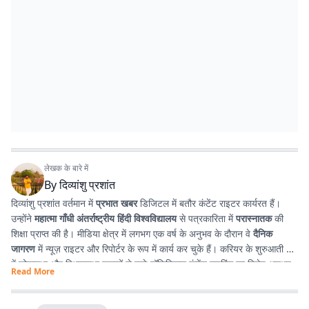
लेखक के बारे में
By
दिव्यांशु प्रशांत
दिव्यांशु प्रशांत वर्तमान में
प्रभात खबर
डिजिटल में बतौर कंटेंट राइटर कार्यरत हैं।
उन्होंने
महात्मा गाँधी अंतर्राष्ट्रीय हिंदी विश्वविद्यालय
से पत्रकारिता में
परास्नातक
की
शिक्षा प्राप्त की है। मीडिया क्षेत्र में लगभग एक वर्ष के अनुभव के दौरान वे
दैनिक
जागरण
में न्यूज़ राइटर और रिपोर्टर के रूप में कार्य कर चुके हैं। करियर के शुरुआती दौर
में लोकसभा और विधानसभा चुनावों से जुड़े पॉलिटिकल कंटेंट राइटिंग का विशेष अनुभव
Read More
प्राप्त किया। इसके अतिरिक्त उन्होंने
टी. एन. बी. कॉलेज
से हिंदी साहित्य में
स्नातक
किया है, जिसके कारण साहित्य, पठन-पाठन, लेखन और कविता-सृजन में उनकी विशेष