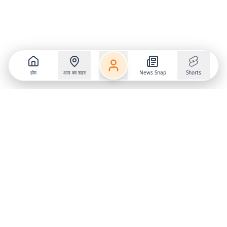
होम
आप का शहर
News Snap
Shorts
Follow us on
X
Download Mobile App