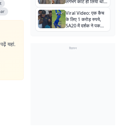
लगभग काट ही लिया था,
t
न्यूजीलैंड सीरीज से पहले
bar
Viral Video: एक कैच
बाल-बाल बचे
के लिए 1 करोड़ रुपये,
SA20 में दर्शक ने पकड़ा
एक हाथ से गजब का कैच
ढ़ें यहां.
विज्ञापन