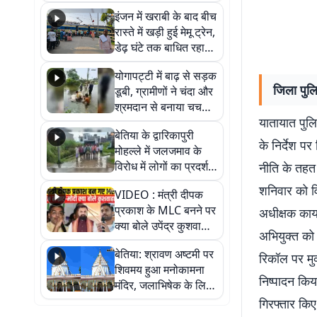
सैलाब, हर-हर महादेव के
इंजन में खराबी के बाद बीच
जयघोष से गूंजा परिसर
रास्ते में खड़ी हुई मेमू ट्रेन,
डेढ़ घंटे तक बाधित रहा
आवागमन
योगापट्टी में बाढ़ से सड़क
जिला पुलि
डूबी, ग्रामीणों ने चंदा और
श्रमदान से बनाया चचरी
यातायात पुल
पुल
बेतिया के द्वारिकापुरी
के निर्देश पर
मोहल्ले में जलजमाव के
विरोध में लोगों का प्रदर्शन,
नीति के तहत
स्थायी समाधान की मांग
शनिवार को व
VIDEO : मंत्री दीपक
प्रकाश के MLC बनने पर
अधीक्षक कार्
क्या बोले उपेंद्र कुशवाहा,
अभियुक्त को 
सुनिए
बेतिया: श्रावण अष्टमी पर
रिकॉल पर मुक
शिवमय हुआ मनोकामना
निष्पादन किया
मंदिर, जलाभिषेक के लिए
लगी लंबी कतारें
गिरफ्तार किए