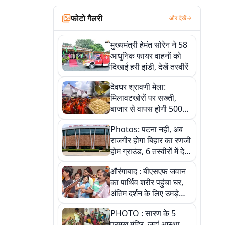
फोटो गैलरी
और देखें
मुख्यमंत्री हेमंत सोरेन ने 58
आधुनिक फायर वाहनों को
दिखाई हरी झंडी, देखें तस्वीरें
देवघर श्रावणी मेला:
मिलावटखोरों पर सख्ती,
बाजार से वापस होगी 500
किलो संदिग्ध खाद्य सामग्री,
Photos: पटना नहीं, अब
देखें तस्वीरें
राजगीर होगा बिहार का रणजी
होम ग्राउंड, 6 तस्वीरों में देखें
नए स्टेडियम की पूरी कहानी
औरंगाबाद : बीएसएफ जवान
का पार्थिव शरीर पहुंचा घर,
अंतिम दर्शन के लिए उमड़े
लोग
PHOTO : सारण के 5
प्रमुख मंदिर, जहां आस्था