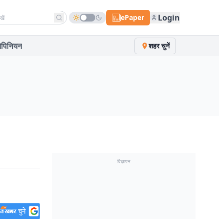
h news
Login
ePaper
पिनियन
शहर चुनें
विज्ञापन