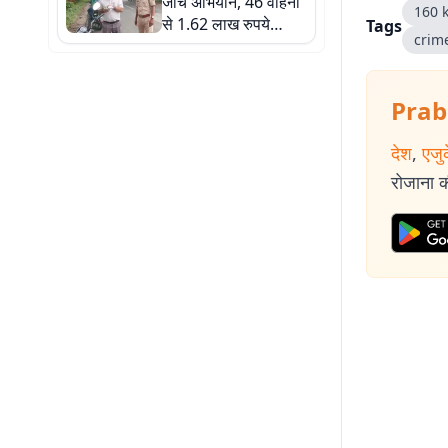
जांच अभियान, 46 वाहनों
160 
से 1.62 लाख रुपये
Tags
crim
जुर्माना, बसों की सुरक्षा
व्यवस्था भी जांची गयी
Prab
देश
,
एजु
रोजाना की