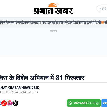
Searc
बिजनेस
मनोरंजन
टेक
ऑटो
लाइफ स्टाइल
राशिफल
धर्म
खेल
देश
विश्व
शॉर्ट्स
वीडियो
ओ
विज्ञापन
लिस के विशेष अभियान में 81 गिरफ्तार
BHAT KHABAR NEWS DESK
, 8 DEC 2024 06:44 PM (IST)