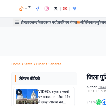
°C
|
|
|
|
--
होम
झारखण्ड
बिहार
उत्तर प्रदेश
पश्चिम बंगाल
ओरिजिनल
एजुकेशन
Home
State
Bihar
Saharsa
जिला पु
लेटेस्ट वीडियो
Author
PRA
VIDEO: श्रावण नवमी
UPDATED:
SUN
पर मनोकामना शिव मंदिर
में उमड़ा आस्था का
Share