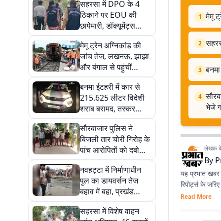
सहरसा में DPO के 4
ठिकाने पर EOU की
मेमू 
1
छापेमारी, डॉक्यूमेंट्स
खंगाल रही टीम, जानिए
सहरसा
2
मेमू ट्रेन अग्निकांड की
मामला
जांच तेज, लखनऊ, झाझा
और बंगाल से पहुंचीं
बनमा
3
विशेषज्ञ टीमें
बनमा ईटहरी में कार से
सौरबा
215.625 लीटर विदेशी
4
भेजे ग
शराब बरामद, तस्कर
फरार
सौरबाजार पुलिस ने
बिजली तार चोरी गिरोह के
लेखक के 
पांच आरोपितों को दबोचा,
By
P
सभी न्यायिक हिरासत में
नवहट्टा में निर्माणाधीन
भेजे गये
यह प्रभात खबर क
पुल का डायवर्सन तेज
रिपोर्ट्स के जरि
बहाव में बहा, प्रखंड
Read More
मुख्यालय से टूटा सीधा
सहरसा में विशेष वाहन
संपर्क