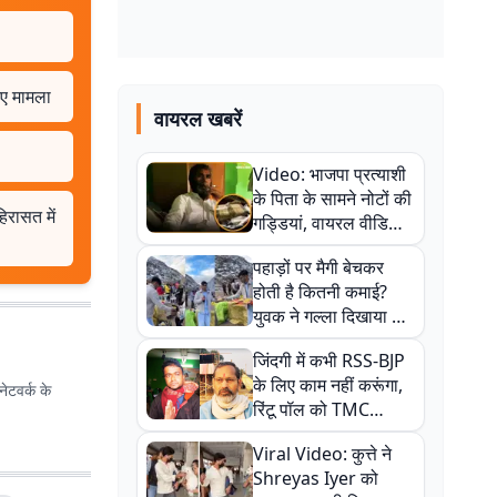
िए मामला
वायरल खबरें
Video: भाजपा प्रत्याशी
के पिता के सामने नोटों की
िरासत में
गड्डियां, वायरल वीडियो
से राजनीति में उबाल,
पहाड़ों पर मैगी बेचकर
अजित महतो बोले- TMC
होती है कितनी कमाई?
की गंदी चाल
युवक ने गल्ला दिखाया तो
नौकरी वालों के खड़े हो गए
जिंदगी में कभी RSS-BJP
कान
के लिए काम नहीं करूंगा,
ेटवर्क के
रिंटू पॉल को TMC
ऑफिस में ले जाकर पीटा,
Viral Video: कुत्ते ने
Video वायरल
Shreyas Iyer को