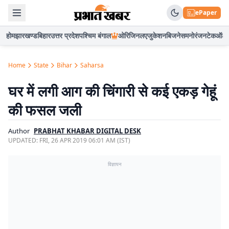
ePaper
होम
झारखण्ड
बिहार
उत्तर प्रदेश
पश्चिम बंगाल
ओरिजिनल
एजुकेशन
बिजनेस
मनोरंजन
टेक
ऑटो
Home
State
Bihar
Saharsa
घर में लगी आग की चिंगारी से कई एकड़ गेहूं
की फसल जली
Author
PRABHAT KHABAR DIGITAL DESK
UPDATED:
FRI, 26 APR 2019 06:01 AM (IST)
विज्ञापन