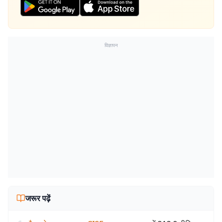
विज्ञापन
जरूर पढ़ें