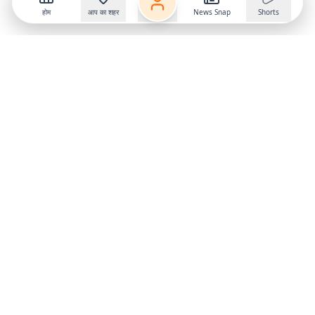
होम
आप का शहर
News Snap
Shorts
Follow us on
X
Download Mobile App
State
›
Jharkhand
›
Hindi News
Gumla News
Bihar News
Dumka News
Delhi News
Ranchi News
Odisha News
Bokaro News