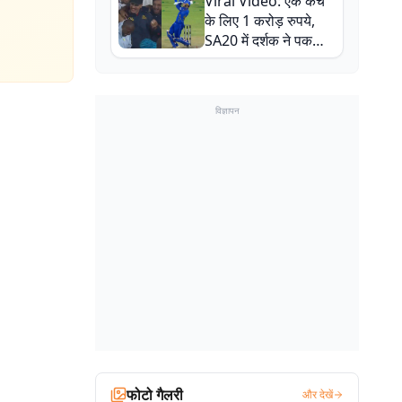
Viral Video: एक कैच
बाल-बाल बचे
के लिए 1 करोड़ रुपये,
SA20 में दर्शक ने पकड़ा
एक हाथ से गजब का कैच
विज्ञापन
फोटो गैलरी
और देखें