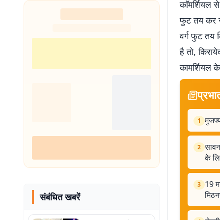
काॅमर्शियल 
शुरू
फुट तय कर रख
वर्ग फुट तय
है तो, किराय
कामर्शियल के
प्रभा
मुजफ्
1
सावन 
2
के ल
19 म
3
मिठनप
संबंधित खबरें