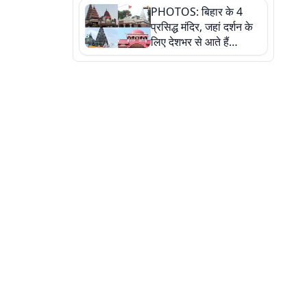
PHOTOS: बिहार के 4
की कहानी, तस्वीरों में देखिए
प्रसिद्ध मंदिर, जहां दर्शन के
लिए देशभर से आते हैं
श्रद्धालु, जानिए इनकी
खासियत