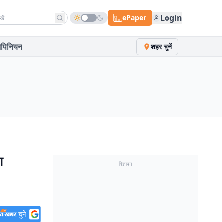
h news
Login
ePaper
पिनियन
शहर चुनें
ा
विज्ञापन