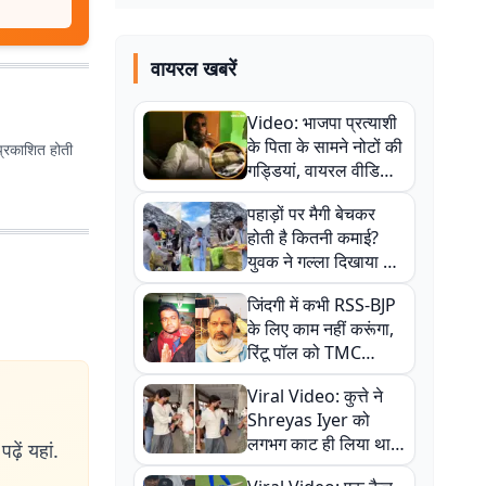
वायरल खबरें
Video: भाजपा प्रत्याशी
के पिता के सामने नोटों की
प्रकाशित होती
गड्डियां, वायरल वीडियो
से राजनीति में उबाल,
पहाड़ों पर मैगी बेचकर
अजित महतो बोले- TMC
होती है कितनी कमाई?
की गंदी चाल
युवक ने गल्ला दिखाया तो
नौकरी वालों के खड़े हो गए
जिंदगी में कभी RSS-BJP
कान
के लिए काम नहीं करूंगा,
रिंटू पॉल को TMC
ऑफिस में ले जाकर पीटा,
Viral Video: कुत्ते ने
Video वायरल
Shreyas Iyer को
लगभग काट ही लिया था,
ढ़ें यहां.
न्यूजीलैंड सीरीज से पहले