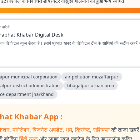
 इंटरनेशनल के निर्वाचित डायरेक्टर वासुदेव गोलयान का हुआ भव्य स्वागत
बारे में
rabhat Khabar Digital Desk
ा डिजिटल न्यूज डेस्क है। इसमें प्रभात खबर के डिजिटल टीम के साथियों की रूटीन खबरें 
yapur municipal corporation
air pollution muzaffarpur
alpur district administration
bhagalpur urban area
nce department jharkhand
hat Khabar App :
केशन
,
मनोरंजन
,
बिजनेस अपडेट
,
धर्म
,
क्रिकेट
,
राशिफल
की ताजा खबरें प
 ब्रेकिंग
हिंदी न्यूज
और लाइव न्यूज कवरेज के लिए डाउनलोड करिए