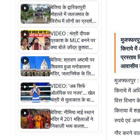
पुल
बेतिया के द्वारिकापुरी
मोहल्ले में जलजमाव के
विरोध में लोगों का प्रदर्शन,
स्थायी समाधान की मांग
VIDEO : मंत्री दीपक
मुजफ्फरपु
प्रकाश के MLC बनने पर
क्या बोले उपेंद्र कुशवाहा,
किराये मे
सुनिए
प्रस्ताव 
बेतिया: श्रावण अष्टमी पर
आवासीय म
शिवमय हुआ मनोकामना
मंदिर, जलाभिषेक के लिए
मुजफ्फरपुर :
लगी लंबी कतारें
VIDEO: 'अब सिर्फ
किराये में अ
ओलंपिक पर नजर'... खेल
मंत्री से मुलाकात के बाद
वित्त विभाग 
जैसमीन लंबोरिया का बड़ा
किराया में श
बेतिया: नीमिया माई स्थान
बयान
मंदिर में 201 महिलाओं ने
रुपये एवं अन
निकाली भव्य कलश
गौर करने वा
शोभायात्रा, शिवलिंग
प्राण-प्रतिष्ठा महोत्सव