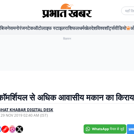
Searc
बिजनेस
मनोरंजन
टेक
ऑटो
लाइफ स्टाइल
राशिफल
धर्म
खेल
देश
विश्व
शॉर्ट्स
वीडियो
ओ
विज्ञापन
 काॅमर्शियल से अधिक आवासीय मकान का किराय
HAT KHABAR DIGITAL DESK
, 29 NOV 2019 02:40 AM (IST)