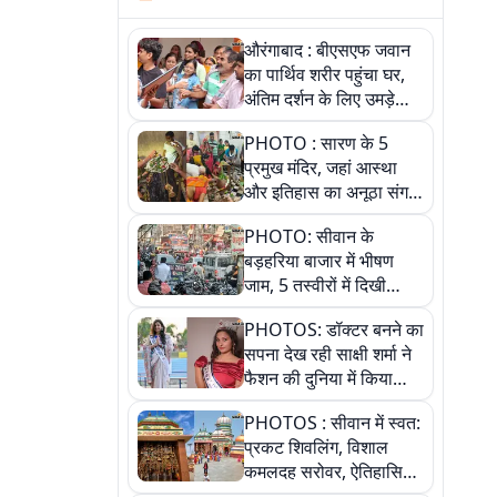
औरंगाबाद : बीएसएफ जवान
का पार्थिव शरीर पहुंचा घर,
अंतिम दर्शन के लिए उमड़े
लोग
PHOTO : सारण के 5
प्रमुख मंदिर, जहां आस्था
और इतिहास का अनूठा संगम,
तस्वीरों में जानिए
PHOTO: सीवान के
बड़हरिया बाजार में भीषण
जाम, 5 तस्वीरों में दिखी
अव्यवस्था
PHOTOS: डॉक्टर बनने का
सपना देख रही साक्षी शर्मा ने
फैशन की दुनिया में किया
कमाल,जानिए बेगूसराय की
PHOTOS : सीवान में स्वत:
बेटी ने कैसे दी अपने सपनों
प्रकट शिवलिंग, विशाल
को उड़ान
कमलदह सरोवर, ऐतिहासिक
महेंद्रनाथ मंदिर और घंटाघर