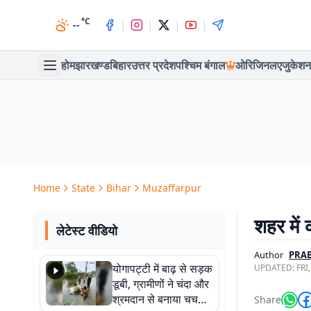
°C
|
|
|
|
--
होम
झारखण्ड
बिहार
उत्तर प्रदेश
पश्चिम बंगाल
ओरिजिनल
एजुकेशन
Home
State
Bihar
Muzaffarpur
शहर में
लेटेस्ट वीडियो
Author
PRAB
योगापट्टी में बाढ़ से सड़क
UPDATED:
FRI
डूबी, ग्रामीणों ने चंदा और
श्रमदान से बनाया चचरी
Share