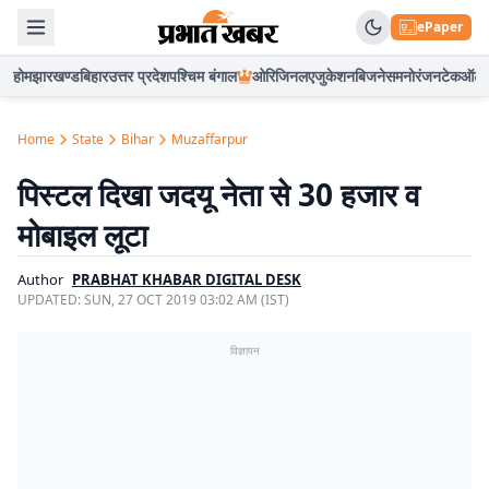
ePaper
होम
झारखण्ड
बिहार
उत्तर प्रदेश
पश्चिम बंगाल
ओरिजिनल
एजुकेशन
बिजनेस
मनोरंजन
टेक
ऑटो
Home
State
Bihar
Muzaffarpur
पिस्टल दिखा जदयू नेता से 30 हजार व
मोबाइल लूटा
Author
PRABHAT KHABAR DIGITAL DESK
UPDATED:
SUN, 27 OCT 2019 03:02 AM (IST)
विज्ञापन