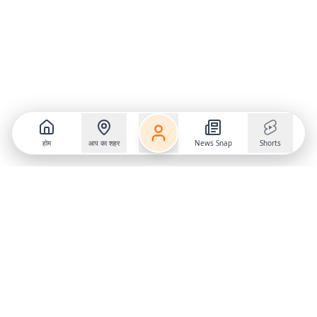
होम
आप का शहर
News Snap
Shorts
Follow us on
X
Download Mobile App