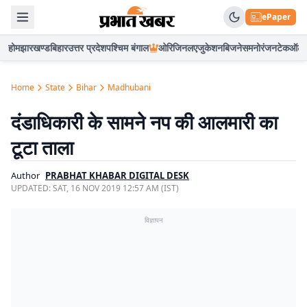
ePaper
होम
झारखण्ड
बिहार
उत्तर प्रदेश
पश्चिम बंगाल
ओरिजिनल
एजुकेशन
बिजनेस
मनोरंजन
टेक
ऑटो
Home
State
Bihar
Madhubani
दंडाधिकारी के सामने नप की आलमारी का
टूटा ताला
Author
PRABHAT KHABAR DIGITAL DESK
UPDATED:
SAT, 16 NOV 2019 12:57 AM (IST)
विज्ञापन