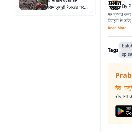
यातायात प्रभावित:
प्रभार
By
P
सिमालुगुड़ी रेलखंड पर
जलभराव, राजधानी और
यह प्रभात खबर क
अवध असम समेत 25 ट्रेनें
रिपोर्ट्स के जरि
डायवर्ट, 4 रद्द
Read More
balu
Tags
sp s
Prab
देश
,
एजु
रोजाना की