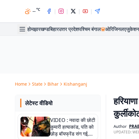
°C
|
|
|
|
--
होम
झारखण्ड
बिहार
उत्तर प्रदेश
पश्चिम बंगाल
ओरिजिनल
एजुकेशन
Home
State
Bihar
Kishanganj
हरियाणा
लेटेस्ट वीडियो
कुर्लीको
VIDEO : नवादा की छोटी
कुमारी हत्याकांड, पति को
Author
PRA
UPDATED:
WED
छोड़ बॉयफ्रेंड संग गई,