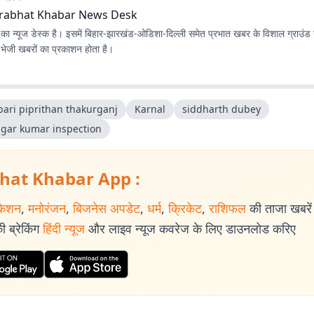
rabhat Khabar News Desk
ा न्यूज डेस्क है। इसमें बिहार-झारखंड-ओडिशा-दिल्‍ली समेत प्रभात खबर के विशाल ग्राउंड न
ए भेजी खबरों का प्रकाशन होता है।
bari piprithan thakurganj
Karnal
siddharth dubey
agar kumar inspection
hat Khabar App :
केशन
,
मनोरंजन
,
बिजनेस अपडेट
,
धर्म
,
क्रिकेट
,
राशिफल
की ताजा खबरें प
 ब्रेकिंग
हिंदी न्यूज
और लाइव न्यूज कवरेज के लिए डाउनलोड करिए