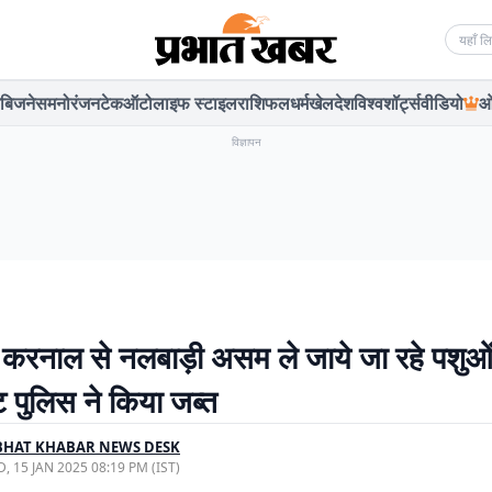
Searc
बिजनेस
मनोरंजन
टेक
ऑटो
लाइफ स्टाइल
राशिफल
धर्म
खेल
देश
विश्व
शॉर्ट्स
वीडियो
ओ
विज्ञापन
 करनाल से नलबाड़ी असम ले जाये जा रहे पशुओ
ट पुलिस ने किया जब्त
BHAT KHABAR NEWS DESK
, 15 JAN 2025 08:19 PM (IST)