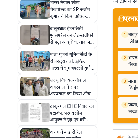
की टीम ने सं
भारत-नेपाल सीमा
चेकपोस्ट का SP संतोष
कुमार ने किया औचक
प्रभा
निरीक्षण, सुरक्षा व्यवस्था
बालुरघाट इंटरसिटी
का लिया जायजा
बालुर
एक्सप्रेस का लेट-लतीफी
1
लिखि
से बढ़ा आक्रोश, नाराज
यात्रियों ने दर्ज कराई
माता गुजरी यूनिवर्सिटी के
लिखित शिकायत
भारत-
2
रजिस्ट्रार डॉ. इच्छित
लिया
भारत ने सुभाषपल्ली दुर्गा
मंदिर में की पूजा-अर्चना,
जदयू विधायक गोपाल
माता 
निर्माण कार्यों का लिया
3
अग्रवाल ने सदर
निर्म
जायजा
अस्पताल का किया औचक
निरीक्षण, बदहाली देख
जदयू
4
ठाकुरगंज CHC विवाद का
जताई सख्त नाराजगी
सख्त
पटाक्षेप: प्रमंडलीय
आयुक्त ने पूर्व प्रभारी डॉ.
अखलाकुर्रहमान को किया
असम में बाढ़ से रेल
बेदाग बरी, पुनः मिलेगा
लेखक के 