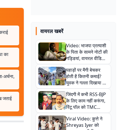
वायरल खबरें
 कराई
Video: भाजपा प्रत्याशी
के पिता के सामने नोटों की
था का
गड्डियां, वायरल वीडियो
से राजनीति में उबाल,
पहाड़ों पर मैगी बेचकर
अजित महतो बोले- TMC
जा-अर्चना,
होती है कितनी कमाई?
की गंदी चाल
युवक ने गल्ला दिखाया तो
नौकरी वालों के खड़े हो गए
जिंदगी में कभी RSS-BJP
कान
ेख जताई
के लिए काम नहीं करूंगा,
रिंटू पॉल को TMC
ऑफिस में ले जाकर पीटा,
Viral Video: कुत्ते ने
Video वायरल
Shreyas Iyer को