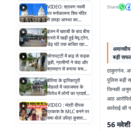
दमन में ट्रॉली बैग से मिला
VIDEO: श्रावण नवमी
Share
सड़ा-गला शव
पर मनोकामना शिव मंदिर
में उमड़ा आस्था का
सैलाब, हर-हर महादेव के
इंजन में खराबी के बाद बीच
जयघोष से गूंजा परिसर
रास्ते में खड़ी हुई मेमू ट्रेन,
डेढ़ घंटे तक बाधित रहा
अमानवीय त
आवागमन
योगापट्टी में बाढ़ से सड़क
बड़ी सफलत
डूबी, ग्रामीणों ने चंदा और
श्रमदान से बनाया चचरी
ठाकुरगंज. अ
पुल
पुलिस बड़ी 
बेतिया के द्वारिकापुरी
मोहल्ले में जलजमाव के
जिनकी अनुमा
विरोध में लोगों का प्रदर्शन,
आठ आरोपितों
स्थायी समाधान की मांग
VIDEO : मंत्री दीपक
कार्रवाई की ग
प्रकाश के MLC बनने पर
क्या बोले उपेंद्र कुशवाहा,
56 मवेशी
सुनिए