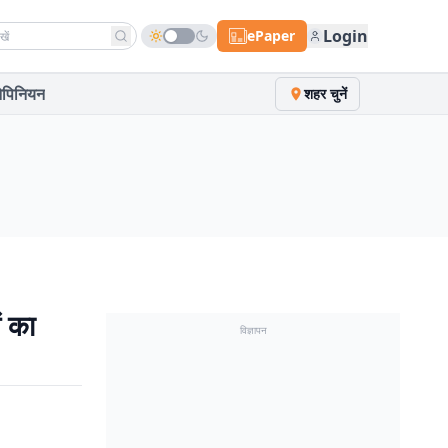
h news
Login
ePaper
पिनियन
शहर चुनें
ं का
विज्ञापन