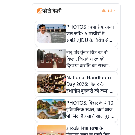
फोटो गैलरी
और देखें
PHOTOS : क्या है फरक्का
जल संधि? 5 तस्वीरों में
समझिए JDU के विरोध से
लेकर बिहार पर असर तक
बाबू वीर कुंवर सिंह का वो
पूरी कहानी
किला, जिसने भारत को
दिखाया क्रांति का रास्ता:
तस्वीरों में देखिए
National Handloom
Day 2026: बिहार के
स्थानीय बुनकरों की कला को
सलाम, तस्वीरों में देखें
PHOTOS: बिहार के ये 10
हस्तकरघा की समृद्ध परंपरा
ऐतिहासिक स्थल, जहां आज
भी जिंदा है हजारों साल पुराना
इतिहास, एक बार जरूर घूमिए
झारखंड विधानसभा के
मॉनसून सत्र के पहले दिन