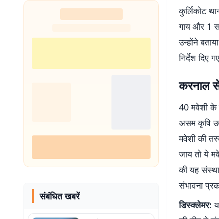
कुर्लिकोट था
गाय और 1 सा
उन्होंने बता
निर्देश दिए 
करनाल से 
40 मवेशी के 
असम कृषि उत
मवेशी की तस
जाय तो ये म
की यह संस्था 
संभावना प्रक
संबंधित खबरें
डिस्क्लेमर:
यह