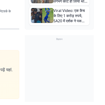
लगभग काट ही लिया था,
न्यूजीलैंड सीरीज से पहले
Viral Video: एक कैच
ेटवर्क के
बाल-बाल बचे
के लिए 1 करोड़ रुपये,
SA20 में दर्शक ने पकड़ा
एक हाथ से गजब का कैच
विज्ञापन
ढ़ें यहां.