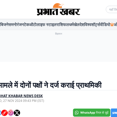
Searc
बिजनेस
मनोरंजन
टेक
ऑटो
लाइफ स्टाइल
राशिफल
धर्म
खेल
देश
विश्व
शॉर्ट्स
वीडियो
ओ
विज्ञापन
मले में दोनों पक्षों ने दर्ज कराई प्राथमिकी
BHAT KHABAR NEWS DESK
, 27 NOV 2024 09:43 PM (IST)