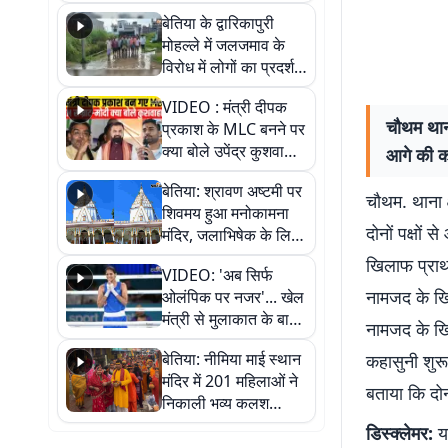
पुल
बेतिया के द्वारिकापुरी
मोहल्ले में जलजमाव के
विरोध में लोगों का प्रदर्शन,
स्थायी समाधान की मांग
VIDEO : मंत्री दीपक
चौथम थाना
प्रकाश के MLC बनने पर
क्या बोले उपेंद्र कुशवाहा,
आगे की का
सुनिए
बेतिया: श्रावण अष्टमी पर
चौथम. थाना क्
शिवमय हुआ मनोकामना
दोनों पक्षों 
मंदिर, जलाभिषेक के लिए
लगी लंबी कतारें
खिलाफ प्राथ
VIDEO: 'अब सिर्फ
नामजद के खि
ओलंपिक पर नजर'... खेल
मंत्री से मुलाकात के बाद
नामजद के खिल
जैसमीन लंबोरिया का बड़ा
बेतिया: नीमिया माई स्थान
कहासुनी शुरू 
बयान
मंदिर में 201 महिलाओं ने
बताया कि दोन
निकाली भव्य कलश
शोभायात्रा, शिवलिंग
डिस्क्लेमर:
यह
प्राण-प्रतिष्ठा महोत्सव