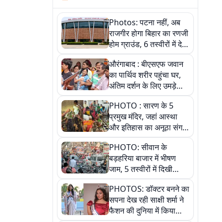
Photos: पटना नहीं, अब
राजगीर होगा बिहार का रणजी
होम ग्राउंड, 6 तस्वीरों में देखें
नए स्टेडियम की पूरी कहानी
औरंगाबाद : बीएसएफ जवान
का पार्थिव शरीर पहुंचा घर,
अंतिम दर्शन के लिए उमड़े
लोग
PHOTO : सारण के 5
प्रमुख मंदिर, जहां आस्था
और इतिहास का अनूठा संगम,
तस्वीरों में जानिए
PHOTO: सीवान के
बड़हरिया बाजार में भीषण
जाम, 5 तस्वीरों में दिखी
अव्यवस्था
PHOTOS: डॉक्टर बनने का
सपना देख रही साक्षी शर्मा ने
फैशन की दुनिया में किया
कमाल,जानिए बेगूसराय की