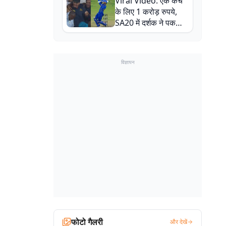
Viral Video: एक कैच
बाल-बाल बचे
के लिए 1 करोड़ रुपये,
SA20 में दर्शक ने पकड़ा
एक हाथ से गजब का कैच
विज्ञापन
फोटो गैलरी
और देखें