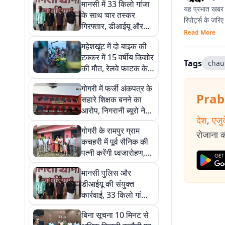
मानसी में 33 किलो गांजा
यह प्रभात खबर क
के साथ चार तस्कर
रिपोर्ट्स के जरि
गिरफ्तार, डीआईयू और
Read More
पुलिस की संयुक्त कार्रवाई
महेशखूंट में दो बाइक की
टक्कर में 15 वर्षीय किशोर
Tags
chau
की मौत, रेलवे फाटक के
पास हुआ दर्दनाक हादसा
गोगरी में फर्जी अंकपत्र के
Prab
सहारे शिक्षक बनने का
आरोप, निगरानी ब्यूरो ने
देश
,
एजु
दर्ज कराई प्राथमिकी
गोगरी के रामपुर ग्राम
रोजाना की
कचहरी में पूर्व सैनिक की
पत्नी करेंगी ध्वजारोहण,
वयोवृद्ध सम्मान की परंपरा
मानसी पुलिस और
बरकरार
डीआईयू की संयुक्त
कार्रवाई, 33 किलो गांजा
के साथ चार तस्कर
बिना सूचना 10 मिनट से
गिरफ्तार