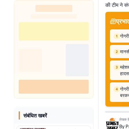
की टीम ने सं
शुरू
प्रभा
गोगरी
1
मानसी
2
महेशख
3
हादस
गोगरी
4
बरकर
संबंधित खबरें
लेखक के 
By
P