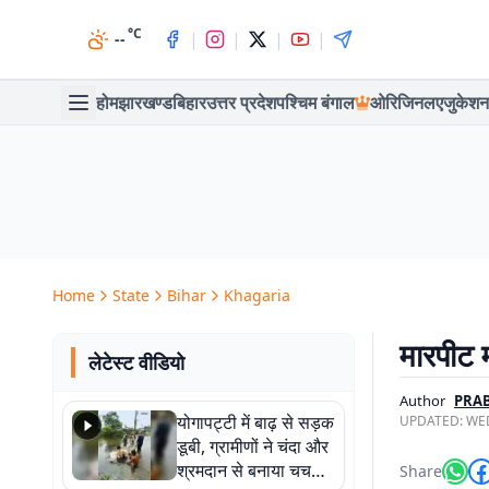
°C
|
|
|
|
--
होम
झारखण्ड
बिहार
उत्तर प्रदेश
पश्चिम बंगाल
ओरिजिनल
एजुकेशन
Home
State
Bihar
Khagaria
मारपीट मा
लेटेस्ट वीडियो
Author
PRA
योगापट्टी में बाढ़ से सड़क
UPDATED:
WED
डूबी, ग्रामीणों ने चंदा और
श्रमदान से बनाया चचरी
Share