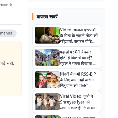
ेटवर्क के
वायरल खबरें
Video: भाजपा प्रत्याशी
 mandal
के पिता के सामने नोटों की
गड्डियां, वायरल वीडियो
से राजनीति में उबाल,
पहाड़ों पर मैगी बेचकर
अजित महतो बोले- TMC
होती है कितनी कमाई?
की गंदी चाल
ढ़ें यहां.
युवक ने गल्ला दिखाया तो
नौकरी वालों के खड़े हो गए
जिंदगी में कभी RSS-BJP
कान
के लिए काम नहीं करूंगा,
रिंटू पॉल को TMC
ऑफिस में ले जाकर पीटा,
Viral Video: कुत्ते ने
Video वायरल
Shreyas Iyer को
लगभग काट ही लिया था,
न्यूजीलैंड सीरीज से पहले