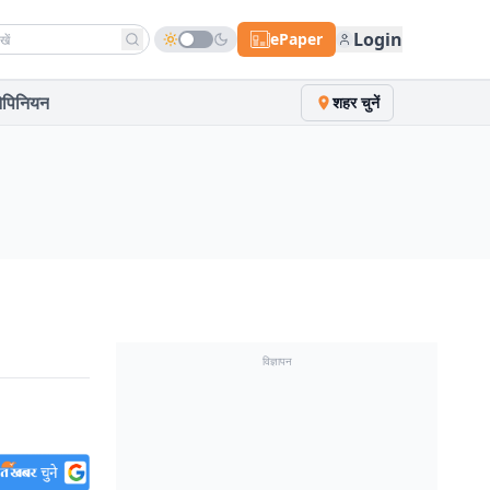
h news
Login
ePaper
पिनियन
शहर चुनें
विज्ञापन