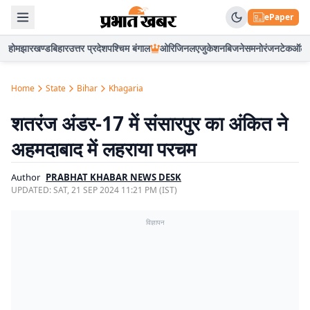
ePaper
होम
झारखण्ड
बिहार
उत्तर प्रदेश
पश्चिम बंगाल
ओरिजिनल
एजुकेशन
बिजनेस
मनोरंजन
टेक
ऑटो
Home
State
Bihar
Khagaria
शतरंज अंडर-17 में संसारपुर का अंकित ने
अहमदाबाद में लहराया परचम
Author
PRABHAT KHABAR NEWS DESK
UPDATED:
SAT, 21 SEP 2024 11:21 PM (IST)
विज्ञापन