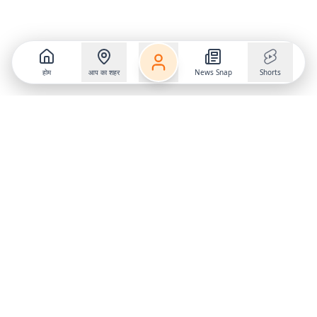
होम
आप का शहर
News Snap
Shorts
Follow us on
X
Download Mobile App
State
›
Jharkhand
›