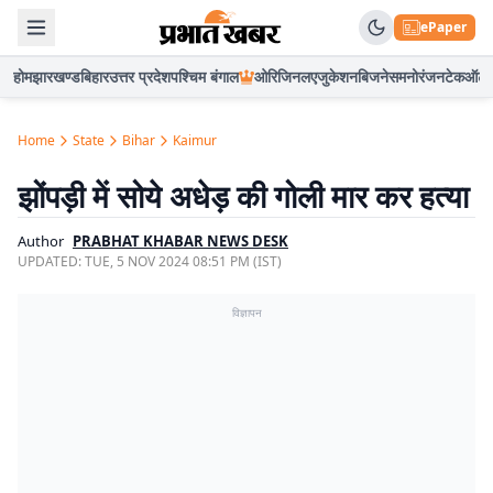
ePaper
होम
झारखण्ड
बिहार
उत्तर प्रदेश
पश्चिम बंगाल
ओरिजिनल
एजुकेशन
बिजनेस
मनोरंजन
टेक
ऑटो
Home
State
Bihar
Kaimur
झोंपड़ी में सोये अधेड़ की गोली मार कर हत्या
Author
PRABHAT KHABAR NEWS DESK
UPDATED:
TUE, 5 NOV 2024 08:51 PM (IST)
विज्ञापन