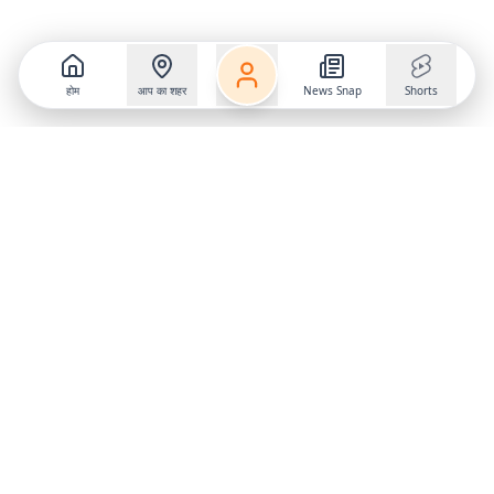
होम
आप का शहर
News Snap
Shorts
Follow us on
X
Download Mobile App
State
›
Jharkhand
›
Hindi News
Gumla News