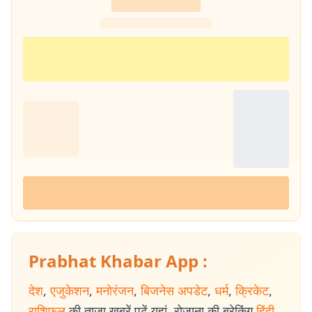
Prabhat Khabar App :
देश
,
एजुकेशन
,
मनोरंजन
,
बिजनेस अपडेट
,
धर्म
,
क्रिकेट
,
राशिफल
की ताजा खबरें पढ़ें यहां. रोजाना की ब्रेकिंग
हिंदी