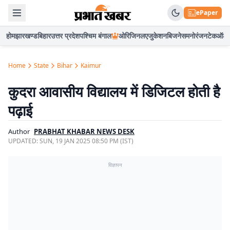
ePaper
होम
झारखण्ड
बिहार
उत्तर प्रदेश
पश्चिम बंगाल
ओरिजिनल
एजुकेशन
बिजनेस
मनोरंजन
टेक
ऑटो
Home
State
Bihar
Kaimur
कुदरा आवासीय विद्यालय में डिजिटल होती है
पढ़ाई
Author
PRABHAT KHABAR NEWS DESK
UPDATED:
SUN, 19 JAN 2025 08:50 PM (IST)
विज्ञापन