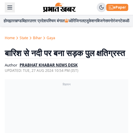
ePaper
होम
झारखण्ड
बिहार
उत्तर प्रदेश
पश्चिम बंगाल
ओरिजिनल
एजुकेशन
बिजनेस
मनोरंजन
टेक
ऑटो
Home
State
Bihar
Gaya
बारिश से नदी पर बना सड़क पुल क्षतिग्रस्त
Author
PRABHAT KHABAR NEWS DESK
UPDATED:
TUE, 27 AUG 2024 10:54 PM (IST)
विज्ञापन